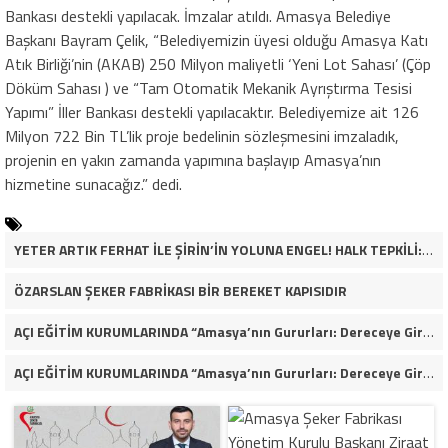
Bankası destekli yapılacak. İmzalar atıldı. Amasya Belediye
Başkanı Bayram Çelik, “Belediyemizin üyesi olduğu Amasya Katı
Atık Birliği’nin (AKAB) 250 Milyon maliyetli ‘Yeni Lot Sahası’ (Çöp
Döküm Sahası ) ve “Tam Otomatik Mekanik Ayrıştırma Tesisi
Yapımı” İller Bankası destekli yapılacaktır. Belediyemize ait 126
Milyon 722 Bin TL’lik proje bedelinin sözleşmesini imzaladık,
projenin en yakın zamanda yapımına başlayıp Amasya’nın
hizmetine sunacağız.” dedi.
YETER ARTIK FERHAT İLE ŞİRİN’İN YOLUNA ENGEL! HALK TEPKİLİ: “YOLU KAPATMAK ÇÖZÜM DEĞİL, GÖREVİNİ YAP!”
ÖZARSLAN ŞEKER FABRİKASI BİR BEREKET KAPISIDIR
AÇI EĞİTİM KURUMLARINDA “Amasya’nın Gururları: Dereceye Giren Öğrenciler İçin Anlamlı Tören”
AÇI EĞİTİM KURUMLARINDA “Amasya’nın Gururları: Dereceye Giren Öğrenciler İçin Anlamlı Tören”