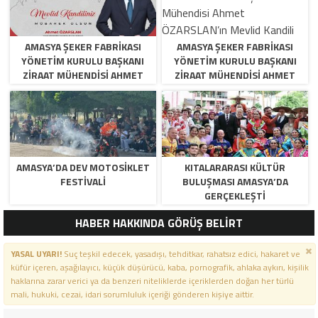
AMASYA ŞEKER FABRIKASI
AMASYA ŞEKER FABRIKASI
YÖNETIM KURULU BAŞKANI
YÖNETIM KURULU BAŞKANI
ZIRAAT MÜHENDISI AHMET
ZIRAAT MÜHENDISI AHMET
ÖZARSLAN’IN MEVLID KANDILI
ÖZARSLAN’IN MEVLID KANDILI
MESAJI
MESAJI
AMASYA’DA DEV MOTOSIKLET
KITALARARASI KÜLTÜR
FESTIVALI
BULUŞMASI AMASYA’DA
GERÇEKLEŞTI
HABER HAKKINDA GÖRÜŞ BELİRT
YASAL UYARI!
Suç teşkil edecek, yasadışı, tehditkar, rahatsız edici, hakaret ve
küfür içeren, aşağılayıcı, küçük düşürücü, kaba, pornografik, ahlaka aykırı, kişilik
haklarına zarar verici ya da benzeri niteliklerde içeriklerden doğan her türlü
mali, hukuki, cezai, idari sorumluluk içeriği gönderen kişiye aittir.