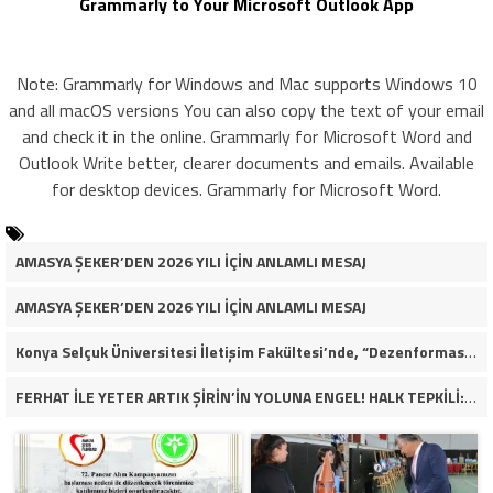
Grammarly to Your Microsoft Outlook App
Note: Grammarly for Windows and Mac supports Windows 10
and all macOS versions You can also copy the text of your email
and check it in the online. Grammarly for Microsoft Word and
Outlook Write better, clearer documents and emails. Available
for desktop devices. Grammarly for Microsoft Word.
AMASYA ŞEKER’DEN 2026 YILI İÇİN ANLAMLI MESAJ
AMASYA ŞEKER’DEN 2026 YILI İÇİN ANLAMLI MESAJ
Konya Selçuk Üniversitesi İletişim Fakültesi’nde, “Dezenformasyon Çağında Medya ve Gençlik: Tehditler ve Fırsatlar” başlığıyla öğrencilerimizle bir araya gelerek kapsamlı bir söyleşi ve seminer gerçekleştirdik.
FERHAT İLE YETER ARTIK ŞİRİN’İN YOLUNA ENGEL! HALK TEPKİLİ: “YOLU KAPATMAK ÇÖZÜM DEĞİL, GÖREVİNİ YAP!”