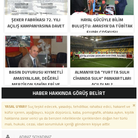
ŞEKER FABRİKASI 72. YILI
HAYAL GÜCÜYLE BILIM
AÇILIŞ KAMPANYASINA DAVET
BULUŞTU: AMASYA’DA TÜBİTAK
FUARI COŞKUSU
BASIN DUYURUSU KIYMETLI
ALMANYA’DA “YURTTA SULH
AMASYALILAR, DEĞERLI
CIHANDA SULH” PANKARTLARI
MERZIFON SAKINLERI VE
AÇILDI MI ?
PANCAR KOOPERATIFI
HABER HAKKINDA GÖRÜŞ BELİRT
YÖNETICI VE ÜYELERI.
BILINDIĞI ÜZERE SIZLERIN
YASAL UYARI!
Suç teşkil edecek, yasadışı, tehditkar, rahatsız edici, hakaret ve
ORTAKLIĞININ OLDUĞU, YENI
küfür içeren, aşağılayıcı, küçük düşürücü, kaba, pornografik, ahlaka aykırı, kişilik
ANADOLU MADENCILIK ILE
haklarına zarar verici ya da benzeri niteliklerde içeriklerden doğan her türlü
ILGILI SKANDAL IDDIALAR VE
mali, hukuki, cezai, idari sorumluluk içeriği gönderen kişiye aittir.
OLUŞTURULAN MILYARLARCA
LIRALIK KAMU ZARARLARINI,