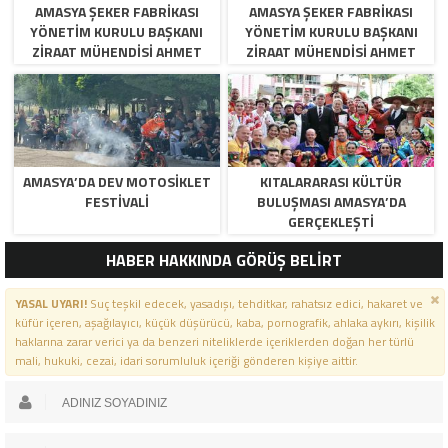
AMASYA ŞEKER FABRIKASI
AMASYA ŞEKER FABRIKASI
YÖNETIM KURULU BAŞKANI
YÖNETIM KURULU BAŞKANI
ZIRAAT MÜHENDISI AHMET
ZIRAAT MÜHENDISI AHMET
ÖZARSLAN’IN MEVLID KANDILI
ÖZARSLAN’IN MEVLID KANDILI
MESAJI
MESAJI
AMASYA’DA DEV MOTOSIKLET
KITALARARASI KÜLTÜR
FESTIVALI
BULUŞMASI AMASYA’DA
GERÇEKLEŞTI
HABER HAKKINDA GÖRÜŞ BELİRT
YASAL UYARI!
Suç teşkil edecek, yasadışı, tehditkar, rahatsız edici, hakaret ve
küfür içeren, aşağılayıcı, küçük düşürücü, kaba, pornografik, ahlaka aykırı, kişilik
haklarına zarar verici ya da benzeri niteliklerde içeriklerden doğan her türlü
mali, hukuki, cezai, idari sorumluluk içeriği gönderen kişiye aittir.