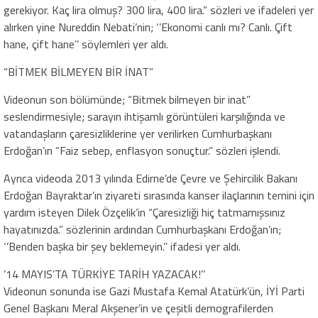
gerekiyor. Kaç lira olmuş? 300 lira, 400 lira.” sözleri ve ifadeleri yer
alırken yine Nureddin Nebati’nin; ‘’Ekonomi canlı mı? Canlı. Çift
hane, çift hane’’ söylemleri yer aldı.
“BİTMEK BİLMEYEN BİR İNAT”
Videonun son bölümünde; “Bitmek bilmeyen bir inat”
seslendirmesiyle; sarayın ihtişamlı görüntüleri karşılığında ve
vatandaşların çaresizliklerine yer verilirken Cumhurbaşkanı
Erdoğan’ın “Faiz sebep, enflasyon sonuçtur.” sözleri işlendi.
Ayrıca videoda 2013 yılında Edirne’de Çevre ve Şehircilik Bakanı
Erdoğan Bayraktar’ın ziyareti sırasında kanser ilaçlarının temini için
yardım isteyen Dilek Özçelik’in “Çaresizliği hiç tatmamışsınız
hayatınızda.” sözlerinin ardından Cumhurbaşkanı Erdoğan’ın;
‘’Benden başka bir şey beklemeyin.’’ ifadesi yer aldı.
’14 MAYIS’TA TÜRKİYE TARİH YAZACAK!’’
Videonun sonunda ise Gazi Mustafa Kemal Atatürk’ün, İYİ Parti
Genel Başkanı Meral Akşener’in ve çeşitli demografilerden