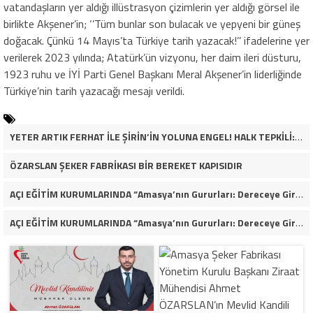
vatandaşların yer aldığı illüstrasyon çizimlerin yer aldığı görsel ile
birlikte Akşener’in; ‘’Tüm bunlar son bulacak ve yepyeni bir güneş
doğacak. Çünkü 14 Mayıs’ta Türkiye tarih yazacak!’’ ifadelerine yer
verilerek 2023 yılında; Atatürk’ün vizyonu, her daim ileri düsturu,
1923 ruhu ve İYİ Parti Genel Başkanı Meral Akşener’in liderliğinde
Türkiye’nin tarih yazacağı mesajı verildi.
YETER ARTIK FERHAT İLE ŞİRİN’İN YOLUNA ENGEL! HALK TEPKİLİ: “YOLU KAPATMAK ÇÖZÜM DEĞİL, GÖREVİNİ YAP!”
ÖZARSLAN ŞEKER FABRİKASI BİR BEREKET KAPISIDIR
AÇI EĞİTİM KURUMLARINDA “Amasya’nın Gururları: Dereceye Giren Öğrenciler İçin Anlamlı Tören”
AÇI EĞİTİM KURUMLARINDA “Amasya’nın Gururları: Dereceye Giren Öğrenciler İçin Anlamlı Tören”