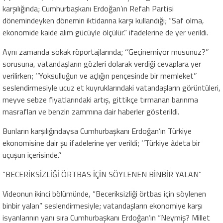
karşılığında; Cumhurbaşkanı Erdoğan’ın Refah Partisi
dönemindeyken dönemin iktidarına karşı kullandığı; “Saf olma,
ekonomide kaide alım gücüyle ölçülür.” ifadelerine de yer verildi.
Aynı zamanda sokak röportajlarında; ‘’Geçinemiyor musunuz?’’
sorusuna, vatandaşların gözleri dolarak verdiği cevaplara yer
verilirken; ‘’Yoksulluğun ve açlığın pençesinde bir memleket’’
seslendirmesiyle ucuz et kuyruklarındaki vatandaşların görüntüleri,
meyve sebze fiyatlarındaki artış, gittikçe tırmanan barınma
masrafları ve benzin zammına dair haberler gösterildi.
Bunların karşılığındaysa Cumhurbaşkanı Erdoğan’ın Türkiye
ekonomisine dair şu ifadelerine yer verildi; ‘’Türkiye âdeta bir
uçuşun içerisinde.’’
“BECERİKSİZLİĞİ ÖRTBAS İÇİN SÖYLENEN BİNBİR YALAN”
Videonun ikinci bölümünde, “Beceriksizliği örtbas için söylenen
binbir yalan” seslendirmesiyle; vatandaşların ekonomiye karşı
isyanlarının yanı sıra Cumhurbaşkanı Erdoğan’ın “Neymiş? Millet