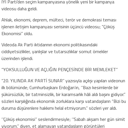
İYİ Parti’den seçim kampanyasına yönelik yeni bir kampanya
videosu daha geldi.
Ahlak, ekonomi, deprem, mülteci, terör ve demokrasi teması
işlenen iletişim kampanyası serisinin üçüncü videosu; “Çöküş
Ekonomisi” oldu.
Videoda Ak Parti iktidarının ekonomi politikasındaki
ciddiyetsizlikler, yanlışlar ve tutarsızlıklar somut örnekler
üzerinden işlendi.
“YOKSULLUĞUN VE AÇLIĞIN PENÇESİNDE BİR MEMLEKET”
“20. YILINDA AK PARTİ SUNAR’’ yazısıyla açılışı yapılan videonun
ilk bölümünde; Cumhurbaşkanı Erdoğan’ın, ‘’Bazı kesimlerde bir
şükürsüzlük, bir tatminsizlik, bir karamsarlık hâli aldı başını gidiyor.”
sözleri karşılığında ekonomik zorluklara karşı vatandaşların “Bizi bu
duruma düşürenlere hakkımı helal etmiyorum.” sözleri yer aldı.
‘’Çöküş ekonomisi’’ seslendirmesiyle; ‘’Sabah akşam her gün simit
yiyorum.’’ diyen, et alamayan vatandaşların görüntüleri