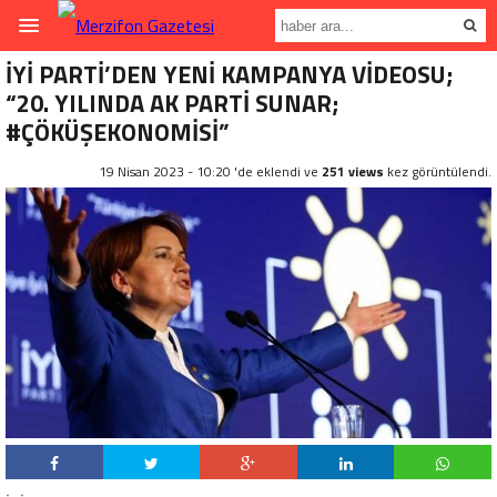
İYİ PARTİ’DEN YENİ KAMPANYA VİDEOSU;
“20. YILINDA AK PARTİ SUNAR;
#ÇÖKÜŞEKONOMİSİ”
19 Nisan 2023 - 10:20 'de eklendi ve
251 views
kez görüntülendi.