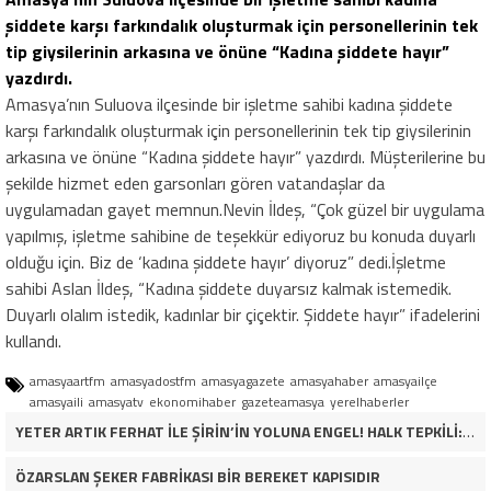
şiddete karşı farkındalık oluşturmak için personellerinin tek
tip giysilerinin arkasına ve önüne “Kadına şiddete hayır”
yazdırdı.
Amasya’nın Suluova ilçesinde bir işletme sahibi kadına şiddete
karşı farkındalık oluşturmak için personellerinin tek tip giysilerinin
arkasına ve önüne “Kadına şiddete hayır” yazdırdı. Müşterilerine bu
şekilde hizmet eden garsonları gören vatandaşlar da
uygulamadan gayet memnun.Nevin İldeş, “Çok güzel bir uygulama
yapılmış, işletme sahibine de teşekkür ediyoruz bu konuda duyarlı
olduğu için. Biz de ‘kadına şiddete hayır’ diyoruz” dedi.İşletme
sahibi Aslan İldeş, “Kadına şiddete duyarsız kalmak istemedik.
Duyarlı olalım istedik, kadınlar bir çiçektir. Şiddete hayır” ifadelerini
kullandı.
amasyaartfm
amasyadostfm
amasyagazete
amasyahaber
amasyailçe
amasyaili
amasyatv
ekonomihaber
gazeteamasya
yerelhaberler
YETER ARTIK FERHAT İLE ŞİRİN’İN YOLUNA ENGEL! HALK TEPKİLİ: “YOLU KAPATMAK ÇÖZÜM DEĞİL, GÖREVİNİ YAP!”
ÖZARSLAN ŞEKER FABRİKASI BİR BEREKET KAPISIDIR