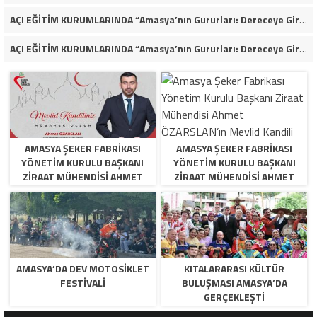
AÇI EĞİTİM KURUMLARINDA “Amasya’nın Gururları: Dereceye Giren Öğrenciler İçin Anlamlı Tören”
AÇI EĞİTİM KURUMLARINDA “Amasya’nın Gururları: Dereceye Giren Öğrenciler İçin Anlamlı Tören”
AMASYA ŞEKER FABRIKASI
AMASYA ŞEKER FABRIKASI
YÖNETIM KURULU BAŞKANI
YÖNETIM KURULU BAŞKANI
ZIRAAT MÜHENDISI AHMET
ZIRAAT MÜHENDISI AHMET
ÖZARSLAN’IN MEVLID KANDILI
ÖZARSLAN’IN MEVLID KANDILI
MESAJI
MESAJI
AMASYA’DA DEV MOTOSIKLET
KITALARARASI KÜLTÜR
FESTIVALI
BULUŞMASI AMASYA’DA
GERÇEKLEŞTI