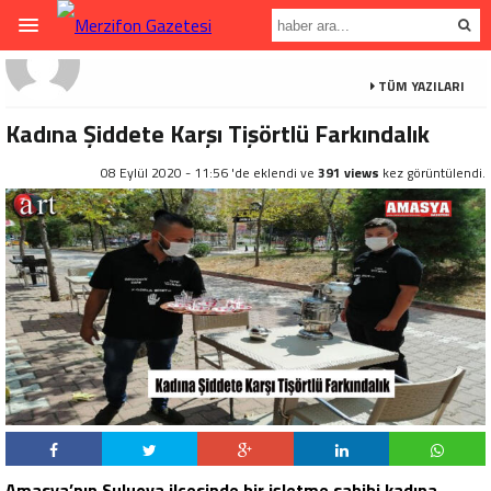
TÜM YAZILARI
Kadına Şiddete Karşı Tişörtlü Farkındalık
08 Eylül 2020 - 11:56 'de eklendi ve
391 views
kez görüntülendi.
Amasya’nın Suluova ilçesinde bir işletme sahibi kadına