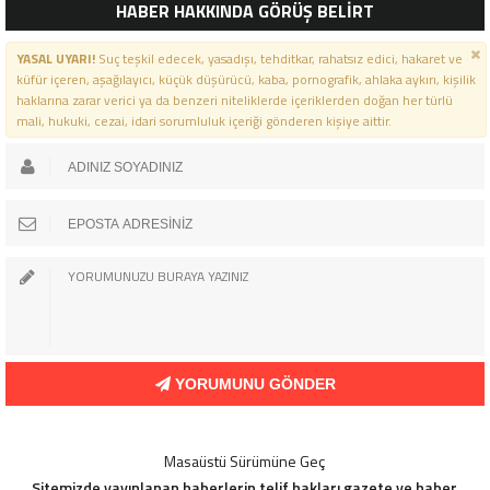
HABER HAKKINDA GÖRÜŞ BELİRT
YASAL UYARI!
Suç teşkil edecek, yasadışı, tehditkar, rahatsız edici, hakaret ve
küfür içeren, aşağılayıcı, küçük düşürücü, kaba, pornografik, ahlaka aykırı, kişilik
haklarına zarar verici ya da benzeri niteliklerde içeriklerden doğan her türlü
mali, hukuki, cezai, idari sorumluluk içeriği gönderen kişiye aittir.
YORUMUNU GÖNDER
Masaüstü Sürümüne Geç
Sitemizde yayınlanan haberlerin telif hakları gazete ve haber