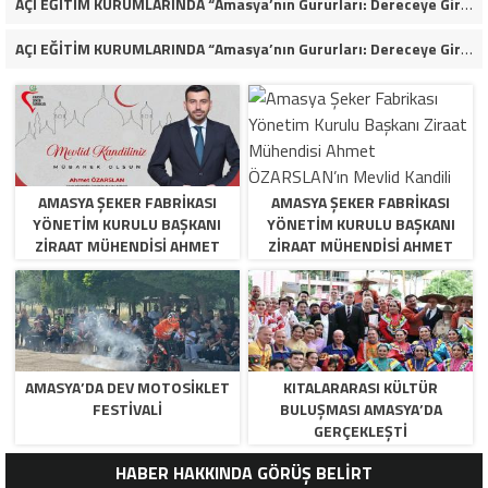
AÇI EĞİTİM KURUMLARINDA “Amasya’nın Gururları: Dereceye Giren Öğrenciler İçin Anlamlı Tören”
AÇI EĞİTİM KURUMLARINDA “Amasya’nın Gururları: Dereceye Giren Öğrenciler İçin Anlamlı Tören”
AMASYA ŞEKER FABRIKASI
AMASYA ŞEKER FABRIKASI
YÖNETIM KURULU BAŞKANI
YÖNETIM KURULU BAŞKANI
ZIRAAT MÜHENDISI AHMET
ZIRAAT MÜHENDISI AHMET
ÖZARSLAN’IN MEVLID KANDILI
ÖZARSLAN’IN MEVLID KANDILI
MESAJI
MESAJI
AMASYA’DA DEV MOTOSIKLET
KITALARARASI KÜLTÜR
FESTIVALI
BULUŞMASI AMASYA’DA
GERÇEKLEŞTI
HABER HAKKINDA GÖRÜŞ BELİRT