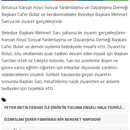
Amasya Karsan Köyü Sosyal Yardımlaşma ve Dayanışma Derneği
Başkanı Cafer Bolat ve beraberindekiler Belediye Başkanı Mehmet
Sarı’ya bir ziyaret gerçekleştirdi.
Belediye Başkanı Mehmet Sarı, şahsına bir ziyaret gerçekleştiren
Karsan Köyü Sosyal Yardımlaşma ve Dayanışma Derneği Başkanı
Cafer Bolat ve dernek üyelerini belediyede misafir etti. Ziyarette
Bolat, köy okullarında şuan tadilatı devam eden inşaat için Başkan
Sarı’dan istek ve talepte bulundu. Sarı ise üzerlerine düşen ne
görev varsa eğitim-öğretim için imkanlar ölçüsünde yardımcı
olabileceklerini söyledi. Sohbet havasında geçen ziyaretin
sonunda Başkan Sarı, misafirlerine nazik ziyaretleri ve anlamlı
hediyeleri için teşekkür etti.
YETER ARTIK FERHAT İLE ŞİRİN’İN YOLUNA ENGEL! HALK TEPKİLİ: “YOLU KAPATMAK ÇÖZÜM DEĞİL, GÖREVİNİ YAP!”
ÖZARSLAN ŞEKER FABRİKASI BİR BEREKET KAPISIDIR