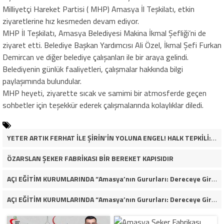
Milliyetçi Hareket Partisi ( MHP) Amasya İl Teşkilatı, etkin
ziyaretlerine hız kesmeden devam ediyor.
MHP İl Teşkilatı, Amasya Belediyesi Makina İkmal Şefliği’ni de
ziyaret etti. Belediye Başkan Yardımcısı Ali Özel, İkmal Şefi Furkan
Demircan ve diğer belediye çalışanları ile bir araya gelindi.
Belediyenin günlük faaliyetleri, çalışmalar hakkında bilgi
paylaşımında bulundular.
MHP heyeti, ziyarette sıcak ve samimi bir atmosferde geçen
sohbetler için teşekkür ederek çalışmalarında kolaylıklar diledi.
YETER ARTIK FERHAT İLE ŞİRİN’İN YOLUNA ENGEL! HALK TEPKİLİ: “YOLU KAPATMAK ÇÖZÜM DEĞİL, GÖREVİNİ YAP!”
ÖZARSLAN ŞEKER FABRİKASI BİR BEREKET KAPISIDIR
AÇI EĞİTİM KURUMLARINDA “Amasya’nın Gururları: Dereceye Giren Öğrenciler İçin Anlamlı Tören”
AÇI EĞİTİM KURUMLARINDA “Amasya’nın Gururları: Dereceye Giren Öğrenciler İçin Anlamlı Tören”