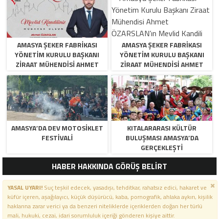
AMASYA ŞEKER FABRIKASI
AMASYA ŞEKER FABRIKASI
YÖNETIM KURULU BAŞKANI
YÖNETIM KURULU BAŞKANI
ZIRAAT MÜHENDISI AHMET
ZIRAAT MÜHENDISI AHMET
ÖZARSLAN’IN MEVLID KANDILI
ÖZARSLAN’IN MEVLID KANDILI
MESAJI
MESAJI
AMASYA’DA DEV MOTOSIKLET
KITALARARASI KÜLTÜR
FESTIVALI
BULUŞMASI AMASYA’DA
GERÇEKLEŞTI
HABER HAKKINDA GÖRÜŞ BELİRT
YASAL UYARI!
Suç teşkil edecek, yasadışı, tehditkar, rahatsız edici, hakaret ve
küfür içeren, aşağılayıcı, küçük düşürücü, kaba, pornografik, ahlaka aykırı, kişilik
haklarına zarar verici ya da benzeri niteliklerde içeriklerden doğan her türlü
mali, hukuki, cezai, idari sorumluluk içeriği gönderen kişiye aittir.