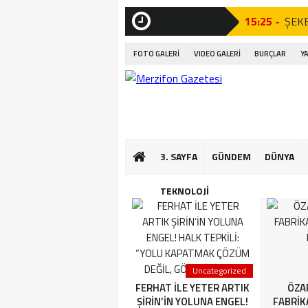
15:25 -
ŞEKE
SON
DAKİKA
21:23 -
AÇI 
FOTO GALERİ
VIDEO GALERİ
BURÇLAR
Y
Tören”
21:07 -
AÇI 
Tören”
17:06 -
Amas
3. SAYFA
GÜNDEM
DÜNYA
16:56 -
Kıta
16:50 -
Mini
TEKNOLOJİ
16:44 -
Çocuk
13:35 -
AMAS
3. SAYFA
Uncategorized
YETER ARTIK FERHAT İLE
FERHAT İLE YETER ARTIK
ÖZA
ŞİRİN’İN YOLUNA ENGEL!
ŞİRİN’İN YOLUNA ENGEL!
FABRİK