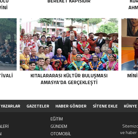
YOLU
BEREKET KAPISIDIR
KUR
İNİ
AHM
IVALI
KITALARARASI KÜLTÜR BULUŞMASI
MINI
AMASYA’DA GERÇEKLEŞTI
YAZARLAR
GAZETELER
HABER GÖNDER
SİTENE EKLE
KÜNYE
EĞİTİM
Sitemizd
LERİ
GÜNDEM
ve haber 
N
OTOMOBİL