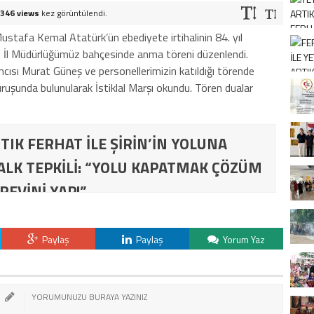
346 views
kez görüntülendi.
ustafa Kemal Atatürk’ün ebediyete irtihalinin 84. yıl
İl Müdürlüğümüz bahçesinde anma töreni düzenlendi.
ısı Murat Güneş ve personellerimizin katıldığı törende
ruşunda bulunularak İstiklal Marşı okundu. Tören dualar
TIK FERHAT İLE ŞİRİN’İN YOLUNA
ALK TEPKİLİ: “YOLU KAPATMAK ÇÖZÜM
REVİNİ YAP!”
Paylaş
Paylaş
Yorum Yaz