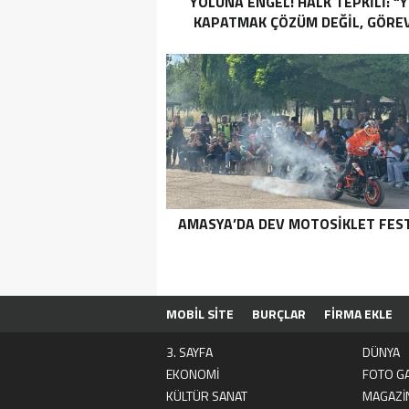
YOLUNA ENGEL! HALK TEPKİLİ: “
KAPATMAK ÇÖZÜM DEĞİL, GÖREV
YAP!”
AMASYA’DA DEV MOTOSIKLET FEST
MOBİL SİTE
BURÇLAR
FİRMA EKLE
3. SAYFA
DÜNYA
EKONOMİ
FOTO GA
KÜLTÜR SANAT
MAGAZİ