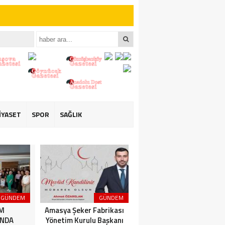
iler İçin Anlamlı
iler İçin Anlamlı
İYASET
SPOR
SAĞLIK
GÜNDEM
GÜNDEM
3. SAYFA
İM
Amasya Şeker Fabrikası
Amasya’da Dev
NDA
Yönetim Kurulu Başkanı
Motosiklet Festivali