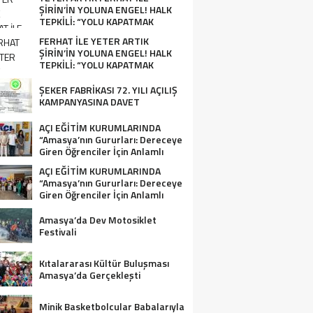
ŞİRİN’İN YOLUNA ENGEL! HALK
TEPKİLİ: “YOLU KAPATMAK
ÇÖZÜM DEĞİL, GÖREVİNİ YAP!”
FERHAT İLE YETER ARTIK
ŞİRİN’İN YOLUNA ENGEL! HALK
TEPKİLİ: “YOLU KAPATMAK
ÇÖZÜM DEĞİL, GÖREVİNİ YAP!”
ŞEKER FABRİKASI 72. YILI AÇILIŞ
KAMPANYASINA DAVET
AÇI EĞİTİM KURUMLARINDA
“Amasya’nın Gururları: Dereceye
Giren Öğrenciler İçin Anlamlı
Tören”
AÇI EĞİTİM KURUMLARINDA
“Amasya’nın Gururları: Dereceye
Giren Öğrenciler İçin Anlamlı
Tören”
Amasya’da Dev Motosiklet
Festivali
Kıtalararası Kültür Buluşması
Amasya’da Gerçekleşti
Minik Basketbolcular Babalarıyla