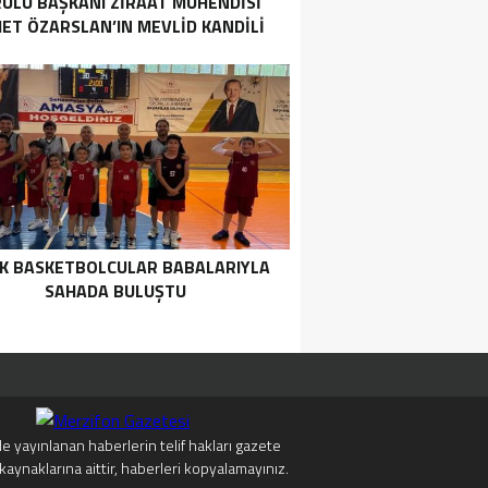
ULU BAŞKANI ZIRAAT MÜHENDISI
ET ÖZARSLAN’IN MEVLID KANDILI
MESAJI
K BASKETBOLCULAR BABALARIYLA
SAHADA BULUŞTU
e yayınlanan haberlerin telif hakları gazete
kaynaklarına aittir, haberleri kopyalamayınız.