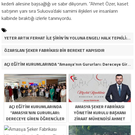
kederli ailesine başsağlığı ve sabır diliyorum. ”Ahmet Özer, kaset
satışının yanı sıra Suluova’daki samimi ilişkileri ve insanların
kalbinde bıraktığı izlerle tanınıyordu.
YETER ARTIK FERHAT İLE ŞİRİN’İN YOLUNA ENGEL! HALK TEPKİLİ: “YOLU KAPATMAK ÇÖZÜM DEĞİL, GÖREVİNİ YAP!”
ÖZARSLAN ŞEKER FABRİKASI BİR BEREKET KAPISIDIR
AÇI EĞİTİM KURUMLARINDA “Amasya’nın Gururları: Dereceye Giren Öğrenciler İçin Anlamlı Tören”
AÇI EĞİTİM KURUMLARINDA
AMASYA ŞEKER FABRIKASI
“AMASYA’NIN GURURLARI:
YÖNETIM KURULU BAŞKANI
DERECEYE GIREN ÖĞRENCILER
ZIRAAT MÜHENDISI AHMET
İÇIN ANLAMLI TÖREN”
ÖZARSLAN’IN MEVLID KANDILI
MESAJI