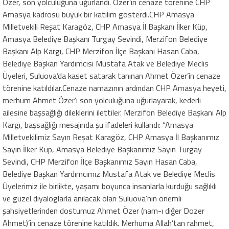
Özer, son yolculuğuna uğurlandı. Özer’in cenaze törenine CHP
Amasya kadrosu büyük bir katılım gösterdi.CHP Amasya
Milletvekili Reşat Karagöz, CHP Amasya İl Başkanı İlker Küp,
Amasya Belediye Başkanı Turgay Sevindi, Merzifon Belediye
Başkanı Alp Kargı, CHP Merzifon İlçe Başkanı Hasan Caba,
Belediye Başkan Yardımcısı Mustafa Atak ve Belediye Meclis
Üyeleri, Suluova’da kaset satarak tanınan Ahmet Özer’in cenaze
törenine katıldılar.Cenaze namazının ardından CHP Amasya heyeti,
merhum Ahmet Özer’i son yolculuğuna uğurlayarak, kederli
ailesine başsağlığı dileklerini ilettiler. Merzifon Belediye Başkanı Alp
Kargı, başsağlığı mesajında şu ifadeleri kullandı: “Amasya
Milletvekilimiz Sayın Reşat Karagöz, CHP Amasya İl Başkanımız
Sayın İlker Küp, Amasya Belediye Başkanımız Sayın Turgay
Sevindi, CHP Merzifon İlçe Başkanımız Sayın Hasan Caba,
Belediye Başkan Yardımcımız Mustafa Atak ve Belediye Meclis
Üyelerimiz ile birlikte, yaşamı boyunca insanlarla kurduğu sağlıklı
ve güzel diyaloglarla anılacak olan Suluova’nın önemli
şahsiyetlerinden dostumuz Ahmet Özer (nam-ı diğer Dozer
Ahmet)’in cenaze törenine katıldık. Merhuma Allah’tan rahmet,