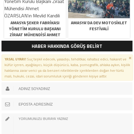
AMASYA ŞEKER FABRIKASI
AMASYA’DA DEV MOTOSIKLET
YÖNETIM KURULU BAŞKANI
FESTIVALI
ZIRAAT MÜHENDISI AHMET
ÖZARSLAN’IN MEVLID KANDILI
HABER HAKKINDA GÖRÜŞ BELİRT
MESAJI
YASAL UYARI!
Suç teşkil edecek, yasadışı, tehditkar, rahatsız edici, hakaret ve
küfür içeren, aşağılayıcı, küçük düşürücü, kaba, pornografik, ahlaka aykırı, kişilik
haklarına zarar verici ya da benzeri niteliklerde içeriklerden doğan her türlü
mali, hukuki, cezai, idari sorumluluk içeriği gönderen kişiye aittir.