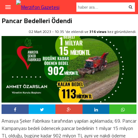
Pancar Bedelleri Ödendi
02 Mart 2023 - 10:35 'de eklendi ve
316 views
kez görüntülendi.
Amasya Şeker Fabrikası tarafından yapılan açıklamada; 69. Pancar
Kampanyası bedeli ödenecek pancar bedelinin 1 milyar 15 milyon
TL olduğu, bugüne kadar 902 milyon TL ayni ve nakdi ödeme