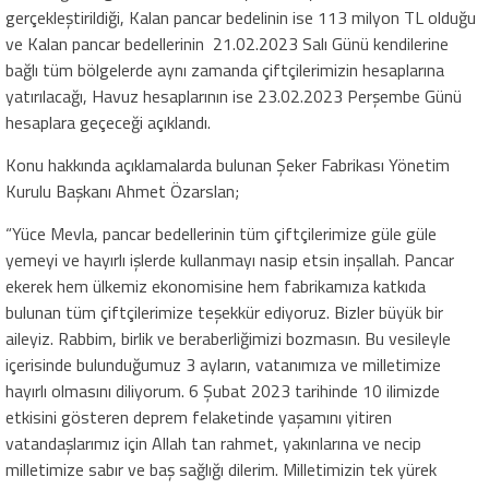
gerçekleştirildiği, Kalan pancar bedelinin ise 113 milyon TL olduğu
ve Kalan pancar bedellerinin 21.02.2023 Salı Günü kendilerine
bağlı tüm bölgelerde aynı zamanda çiftçilerimizin hesaplarına
yatırılacağı, Havuz hesaplarının ise 23.02.2023 Perşembe Günü
hesaplara geçeceği açıklandı.
Konu hakkında açıklamalarda bulunan Şeker Fabrikası Yönetim
Kurulu Başkanı Ahmet Özarslan;
“Yüce Mevla, pancar bedellerinin tüm çiftçilerimize güle güle
yemeyi ve hayırlı işlerde kullanmayı nasip etsin inşallah. Pancar
ekerek hem ülkemiz ekonomisine hem fabrikamıza katkıda
bulunan tüm çiftçilerimize teşekkür ediyoruz. Bizler büyük bir
aileyiz. Rabbim, birlik ve beraberliğimizi bozmasın. Bu vesileyle
içerisinde bulunduğumuz 3 ayların, vatanımıza ve milletimize
hayırlı olmasını diliyorum. 6 Şubat 2023 tarihinde 10 ilimizde
etkisini gösteren deprem felaketinde yaşamını yitiren
vatandaşlarımız için Allah tan rahmet, yakınlarına ve necip
milletimize sabır ve baş sağlığı dilerim. Milletimizin tek yürek