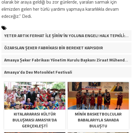
olarak bir araya geldiği bu zor günlerde, yaraları sarmak için
elimizden gelen her türlü yardımı yapmaya kararlılıkla devam
edeceğiz.” Dedi.
YETER ARTIK FERHAT İLE ŞİRİN’İN YOLUNA ENGEL! HALK TEPKİLİ: “YOLU KAPATMAK ÇÖZÜM DEĞİL, GÖREVİNİ YAP!”
ÖZARSLAN ŞEKER FABRİKASI BİR BEREKET KAPISIDIR
Amasya Şeker Fabrikası Yönetim Kurulu Başkanı Ziraat Mühendisi Ahmet ÖZARSLAN’ın Mevlid Kandili Mesajı
Amasya’da Dev Motosiklet Festivali
KITALARARASI KÜLTÜR
MINIK BASKETBOLCULAR
BULUŞMASI AMASYA’DA
BABALARIYLA SAHADA
GERÇEKLEŞTI
BULUŞTU