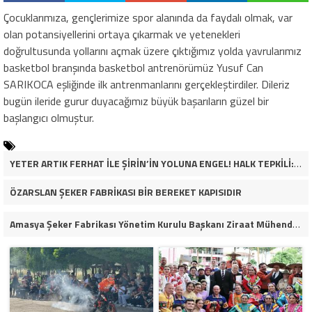
Çocuklarımıza, gençlerimize spor alanında da faydalı olmak, var
olan potansiyellerini ortaya çıkarmak ve yetenekleri
doğrultusunda yollarını açmak üzere çıktığımız yolda yavrularımız
basketbol branşında basketbol antrenörümüz Yusuf Can
SARIKOCA eşliğinde ilk antrenmanlarını gerçekleştirdiler. Dileriz
bugün ileride gurur duyacağımız büyük başarıların güzel bir
başlangıcı olmuştur.
YETER ARTIK FERHAT İLE ŞİRİN’İN YOLUNA ENGEL! HALK TEPKİLİ: “YOLU KAPATMAK ÇÖZÜM DEĞİL, GÖREVİNİ YAP!”
ÖZARSLAN ŞEKER FABRİKASI BİR BEREKET KAPISIDIR
Amasya Şeker Fabrikası Yönetim Kurulu Başkanı Ziraat Mühendisi Ahmet ÖZARSLAN’ın Mevlid Kandili Mesajı