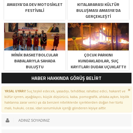
AMASYA’DA DEV MOTOSIKLET
KITALARARASI KÜLTÜR
FESTIVALI
BULUŞMASI AMASYA’DA
GERÇEKLEŞTI
MINIK BASKETBOLCULAR
ÇOCUK PARKINI
BABALARIYLA SAHADA
KUNDAKLADILAR, SUÇ
BULUŞTU
KAYITLARI DUDAK UÇUKLATTI!
HABER HAKKINDA GÖRÜŞ BELİRT
YASAL UYARI!
Suç teşkil edecek, yasadışı, tehditkar, rahatsız edici, hakaret ve
küfür içeren, aşağılayıcı, küçük düşürücü, kaba, pornografik, ahlaka aykırı, kişilik
haklarına zarar verici ya da benzeri niteliklerde içeriklerden doğan her türlü
mali, hukuki, cezai, idari sorumluluk içeriği gönderen kişiye aittir.