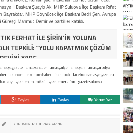
Amasya İl Başkanı Şuayip Ak, MHP Suluova İlçe Başkanı Rıfat
 Bayrakdar, MHP Göynücek İlçe Başkanı Bedri Şen, Avrupa
Güreşçi Mahmut Demir ve partililer katıldı.
TIK FERHAT İLE ŞİRİN’İN YOLUNA
ALK TEPKİLİ: “YOLU KAPATMAK ÇÖZÜM
REVİNİ YAP!”
amasyagazete
amasyahaber
amasyailçe
amasyaili
amasyarodyo
aber
ekonomi
ekonomihaber
facebook
facebookamasyagazetesi
hacıköy
gazetehamamözü
gazetemerzifon
gazetesuluova
Paylaş
Paylaş
Yorum Yaz