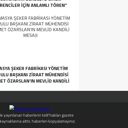
RENCILER İÇIN ANLAMLI TÖREN”
ASYA ŞEKER FABRIKASI YÖNETIM
ULU BAŞKANI ZIRAAT MÜHENDISI
ET ÖZARSLAN’IN MEVLID KANDILI
MESAJI
e yayınlanan haberlerin telif hakları gazete
kaynaklarına aittir, haberleri kopyalamayınız.