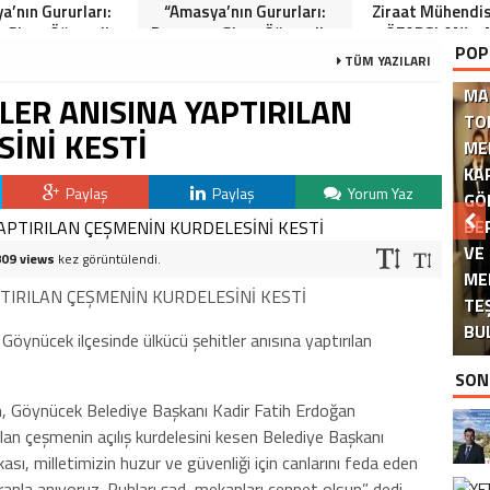
a’nın Gururları:
“Amasya’nın Gururları:
Ziraat Mühendi
 Giren Öğrenciler
Dereceye Giren Öğrenciler
ÖZARSLAN’ın 
POP
Anlamlı Tören”
İçin Anlamlı Tören”
Kandili Mes
TÜM YAZILARI
MA
LER ANISINA YAPTIRILAN
TO
İNİ KESTİ
ME
KA
Paylaş
Paylaş
Yorum Yaz
GÖ
BE
VE
809 views
kez görüntülendi.
ME
DE
PTIRILAN ÇEŞMENİN KURDELESİNİ KESTİ
TE
BU
ynücek ilçesinde ülkücü şehitler anısına yaptırılan
SON
, Göynücek Belediye Başkanı Kadir Fatih Erdoğan
ılan çeşmenin açılış kurdelesini kesen Belediye Başkanı
ası, milletimizin huzur ve güvenliği için canlarını feda eden
ranla anıyoruz. Ruhları şad, mekanları cennet olsun” dedi.