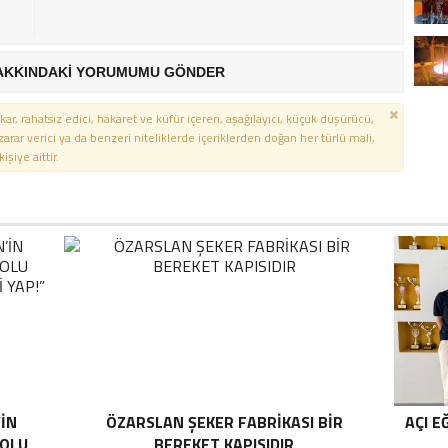
AKKINDAKİ YORUMUMU GÖNDER
kar, rahatsız edici, hakaret ve küfür içeren, aşağılayıcı, küçük düşürücü,
 zarar verici ya da benzeri niteliklerde içeriklerden doğan her türlü mali,
şiye aittir.
’İN
ÖZARSLAN ŞEKER FABRİKASI BİR
AÇI E
YOLU
BEREKET KAPISIDIR