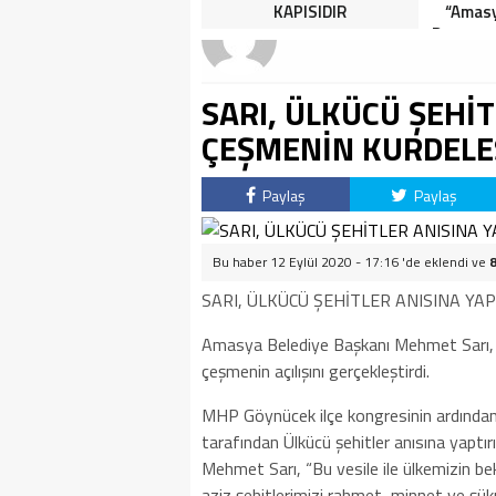
HALK TEPKİLİ: “YOLU
KAPISIDIR
“Amasy
KAPATMAK ÇÖZÜM DEĞİL,
Dereceye
GÖREVİNİ YAP!”
İçin 
SARI, ÜLKÜCÜ ŞEHİT
ÇEŞMENİN KURDELES
Paylaş
Paylaş
Bu haber 12 Eylül 2020 - 17:16 'de eklendi ve
SARI, ÜLKÜCÜ ŞEHİTLER ANISINA YA
Amasya Belediye Başkanı Mehmet Sarı, Gö
çeşmenin açılışını gerçekleştirdi.
MHP Göynücek ilçe kongresinin ardından
tarafından Ülkücü şehitler anısına yaptır
Mehmet Sarı, “Bu vesile ile ülkemizin bek
aziz şehitlerimizi rahmet, minnet ve şük