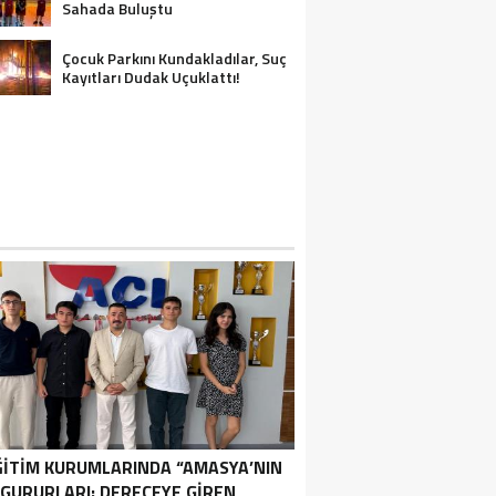
Sahada Buluştu
Çocuk Parkını Kundakladılar, Suç
Kayıtları Dudak Uçuklattı!
ĞİTİM KURUMLARINDA “AMASYA’NIN
GURURLARI: DERECEYE GIREN