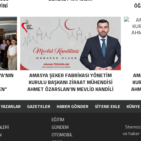
İNİ
ÖĞ
YA’NIN
AMASYA ŞEKER FABRIKASI YÖNETIM
AM
N
KURULU BAŞKANI ZIRAAT MÜHENDISI
KUR
EN”
AHMET ÖZARSLAN’IN MEVLID KANDILI
AHM
MESAJI
YAZARLAR
GAZETELER
HABER GÖNDER
SİTENE EKLE
KÜNYE
EĞİTİM
Sitemizd
LERİ
GÜNDEM
ve haber 
N
OTOMOBİL