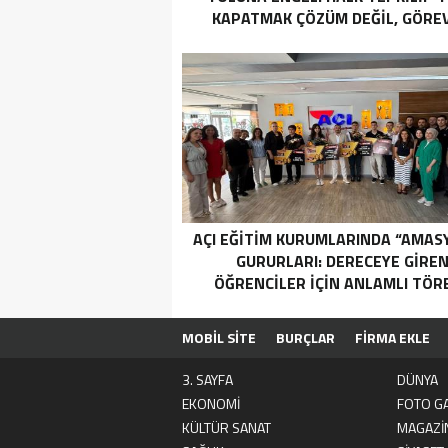
KAPATMAK ÇÖZÜM DEĞİL, GÖREV
YAP!”
AÇI EĞİTİM KURUMLARINDA “AMAS
GURURLARI: DERECEYE GIRE
ÖĞRENCILER İÇIN ANLAMLI TÖR
MOBİL SİTE
BURÇLAR
FİRMA EKLE
3. SAYFA
DÜNYA
EKONOMİ
FOTO GA
KÜLTÜR SANAT
MAGAZİ