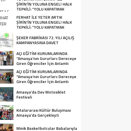
ŞİRİN’İN YOLUNA ENGEL! HALK
TEPKİLİ: “YOLU KAPATMAK
ÇÖZÜM DEĞİL, GÖREVİNİ YAP!”
FERHAT İLE YETER ARTIK
ŞİRİN’İN YOLUNA ENGEL! HALK
TEPKİLİ: “YOLU KAPATMAK
ÇÖZÜM DEĞİL, GÖREVİNİ YAP!”
ŞEKER FABRİKASI 72. YILI AÇILIŞ
KAMPANYASINA DAVET
AÇI EĞİTİM KURUMLARINDA
“Amasya’nın Gururları: Dereceye
Giren Öğrenciler İçin Anlamlı
Tören”
AÇI EĞİTİM KURUMLARINDA
“Amasya’nın Gururları: Dereceye
Giren Öğrenciler İçin Anlamlı
Tören”
Amasya’da Dev Motosiklet
Festivali
Kıtalararası Kültür Buluşması
Amasya’da Gerçekleşti
Minik Basketbolcular Babalarıyla