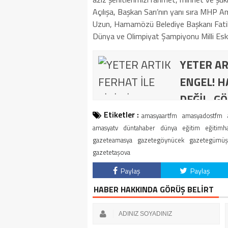
Açılışa, Başkan Sarı’nın yanı sıra MHP 
Uzun, Hamamözü Belediye Başkanı Fatih
Dünya ve Olimpiyat Şampiyonu Milli Eski 
YETER AR
ENGEL! H
DEĞİL, GÖ
Etiketler :
amasyaartfm
amasyadostfm
amasyatv
düntahaber
dünya
eğitim
eğitimh
gazeteamasya
gazetegöynücek
gazetegümüş
gazetetaşova
Paylaş
Paylaş
HABER HAKKINDA GÖRÜŞ BELİRT