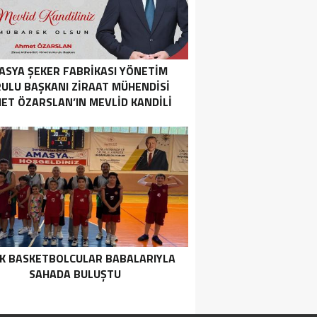
ASYA ŞEKER FABRIKASI YÖNETIM
ULU BAŞKANI ZIRAAT MÜHENDISI
ET ÖZARSLAN’IN MEVLID KANDILI
MESAJI
K BASKETBOLCULAR BABALARIYLA
SAHADA BULUŞTU