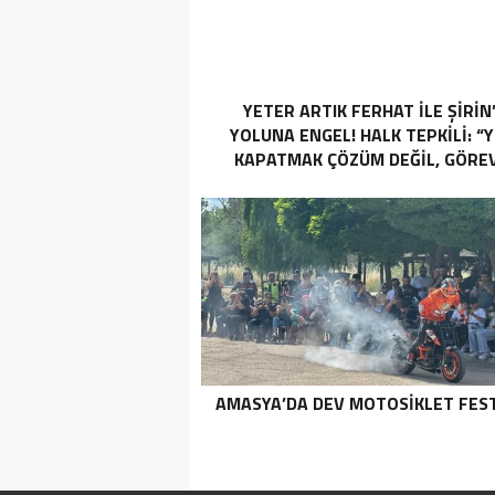
YETER ARTIK FERHAT İLE ŞİRİN
YOLUNA ENGEL! HALK TEPKİLİ: “
KAPATMAK ÇÖZÜM DEĞİL, GÖREV
YAP!”
AMASYA’DA DEV MOTOSIKLET FEST