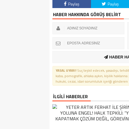
Paylaş
Paylaş
HABER HAKKINDA GÖRÜŞ BELİRT
HABER H
YASAL UYARI!
Suç teşkil edecek, yasadışı, tehdit
kaba, pornografik, ahlaka aykırı, kişilik haklarına
hukuki, cezai, idari sorumluluk içeriği gönderen ki
İLGİLİ HABERLER