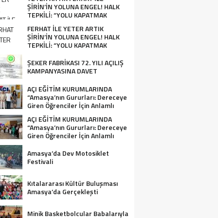
ŞİRİN’İN YOLUNA ENGEL! HALK
TEPKİLİ: “YOLU KAPATMAK
ÇÖZÜM DEĞİL, GÖREVİNİ YAP!”
FERHAT İLE YETER ARTIK
ŞİRİN’İN YOLUNA ENGEL! HALK
TEPKİLİ: “YOLU KAPATMAK
ÇÖZÜM DEĞİL, GÖREVİNİ YAP!”
ŞEKER FABRİKASI 72. YILI AÇILIŞ
KAMPANYASINA DAVET
AÇI EĞİTİM KURUMLARINDA
“Amasya’nın Gururları: Dereceye
Giren Öğrenciler İçin Anlamlı
Tören”
AÇI EĞİTİM KURUMLARINDA
“Amasya’nın Gururları: Dereceye
Giren Öğrenciler İçin Anlamlı
Tören”
Amasya’da Dev Motosiklet
Festivali
Kıtalararası Kültür Buluşması
Amasya’da Gerçekleşti
Minik Basketbolcular Babalarıyla