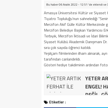
Bu haber 06 Aralık 2022 - 12:51 'de eklendi ve
Amasya Üniversitesi Kültür ve Siyaset 
Tiyatro Topluluğu’nun sahnelediği “Seni
Merzifon Akif Gülle Kültür Merkezinde g
Merzifon Belediye Başkan Yardımcısı Erk
Terbıyık, Merzifon İktisadi ve İdari Bil
Siyaset Kulübü Akademik Danışmanı Dr. Ö
sıra çok sayıda öğrenci katıldı.
Yeşilçam filmlerinden ilham alınarak, ayr
tarafından canlandırıldı.
Gösteri hediye takdiminin ardından fotoğ
YETER AR
ENGEL! H
DEĞİL, GÖ
Etiketler :