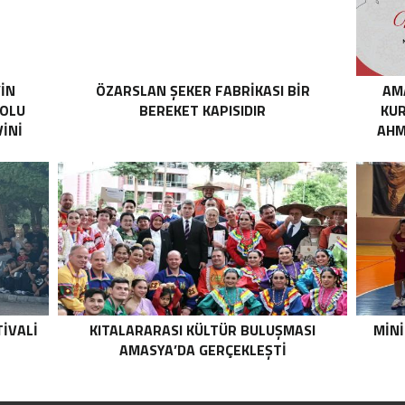
’İN
ÖZARSLAN ŞEKER FABRİKASI BİR
AM
YOLU
BEREKET KAPISIDIR
KUR
İNİ
AHM
IVALI
KITALARARASI KÜLTÜR BULUŞMASI
MINI
AMASYA’DA GERÇEKLEŞTI