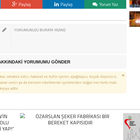
Paylaş
Paylaş
Yorum Yaz
AKKINDAKİ YORUMUMU GÖNDER
kar, rahatsız edici, hakaret ve küfür içeren, aşağılayıcı, küçük düşürücü,
 zarar verici ya da benzeri niteliklerde içeriklerden doğan her türlü mali,
şiye aittir.