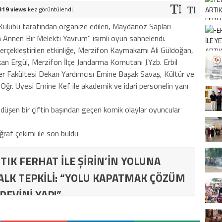
319 views
kez görüntülendi.
Kulübü tarafından organize edilen, Maydanoz Sapları
n Annen Bir Melekti Yavrum” isimli oyun sahnelendi.
erçekleştirilen etkinliğe, Merzifon Kaymakamı Ali Güldoğan,
an Ergül, Merzifon İlçe Jandarma Komutanı J.Yzb. Erbil
imler Fakültesi Dekan Yardımcısı Emine Başak Savaş, Kültür ve
ğr. Üyesi Emine Kef ile akademik ve idari personelin yanı
ı düşen bir çiftin başından geçen komik olaylar oyuncular
raf çekimi ile son buldu
TIK FERHAT İLE ŞİRİN’İN YOLUNA
ALK TEPKİLİ: “YOLU KAPATMAK ÇÖZÜM
REVİNİ YAP!”