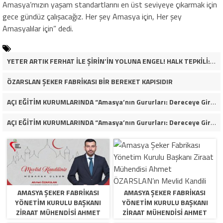
Amasya’mızın yaşam standartlarını en üst seviyeye çıkarmak için
gece gündüz çalışacağız. Her şey Amasya için, Her şey
Amasyalılar için” dedi.
YETER ARTIK FERHAT İLE ŞİRİN’İN YOLUNA ENGEL! HALK TEPKİLİ: “YOLU KAPATMAK ÇÖZÜM DEĞİL, GÖREVİNİ YAP!”
ÖZARSLAN ŞEKER FABRİKASI BİR BEREKET KAPISIDIR
AÇI EĞİTİM KURUMLARINDA “Amasya’nın Gururları: Dereceye Giren Öğrenciler İçin Anlamlı Tören”
AÇI EĞİTİM KURUMLARINDA “Amasya’nın Gururları: Dereceye Giren Öğrenciler İçin Anlamlı Tören”
AMASYA ŞEKER FABRIKASI
AMASYA ŞEKER FABRIKASI
YÖNETIM KURULU BAŞKANI
YÖNETIM KURULU BAŞKANI
ZIRAAT MÜHENDISI AHMET
ZIRAAT MÜHENDISI AHMET
ÖZARSLAN’IN MEVLID KANDILI
ÖZARSLAN’IN MEVLID KANDILI