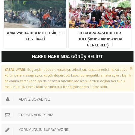
MESAJI
MESAJI
AMASYA’DA DEV MOTOSIKLET
KITALARARASI KÜLTÜR
FESTIVALI
BULUŞMASI AMASYA’DA
GERÇEKLEŞTI
HABER HAKKINDA GÖRÜŞ BELİRT
YASAL UYARI!
Suç teşkil edecek, yasadışı, tehditkar, rahatsız edici, hakaret ve
küfür içeren, aşağılayıcı, küçük düşürücü, kaba, pornografik, ahlaka aykırı, kişilik
haklarına zarar verici ya da benzeri niteliklerde içeriklerden doğan her türlü
mali, hukuki, cezai, idari sorumluluk içeriği gönderen kişiye aittir.