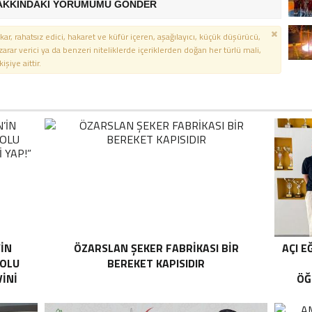
AKKINDAKİ YORUMUMU GÖNDER
kar, rahatsız edici, hakaret ve küfür içeren, aşağılayıcı, küçük düşürücü,
 zarar verici ya da benzeri niteliklerde içeriklerden doğan her türlü mali,
şiye aittir.
’İN
ÖZARSLAN ŞEKER FABRİKASI BİR
AÇI E
YOLU
BEREKET KAPISIDIR
İNİ
ÖĞ