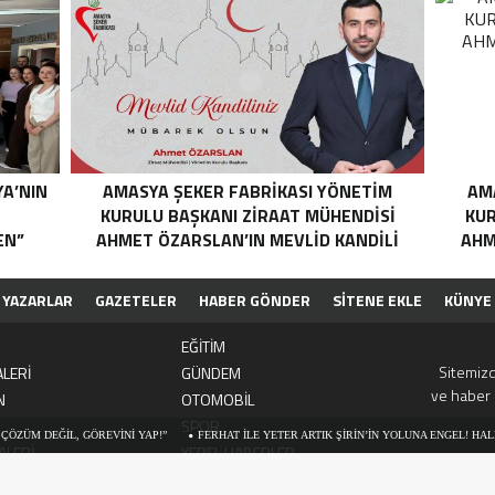
YA’NIN
AMASYA ŞEKER FABRIKASI YÖNETIM
AM
N
KURULU BAŞKANI ZIRAAT MÜHENDISI
KUR
EN”
AHMET ÖZARSLAN’IN MEVLID KANDILI
AHM
MESAJI
YAZARLAR
GAZETELER
HABER GÖNDER
SİTENE EKLE
KÜNYE
EĞİTİM
Sitemizd
LERİ
GÜNDEM
ve haber 
N
OTOMOBİL
SPOR
İL, GÖREVİNİ YAP!”
FERHAT İLE YETER ARTIK ŞİRİN’İN YOLUNA ENGEL! HALK TEPKİLİ
ALERİ
YEREL HABERLER