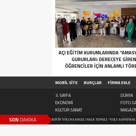
AÇI EĞİTİM KURUMLARINDA “AMAS
GURURLARI: DERECEYE GIRE
ÖĞRENCILER İÇIN ANLAMLI TÖR
MOBİL SİTE
BURÇLAR
FİRMA EKLE
3. SAYFA
DÜNYA
EKONOMİ
FOTO GA
KÜLTÜR SANAT
MAGAZİ
SAĞLIK
SİYASET
SON
DAKİKA
ER ARTIK FERHAT İLE ŞİRİN’İN YOLUNA ENGEL! HALK TEPKİLİ: “YOLU KAPATMAK ÇÖZÜM DEĞ
TEKNOLOJİ
VIDEO G
, ERKEN ÖNLEM ŞART!”