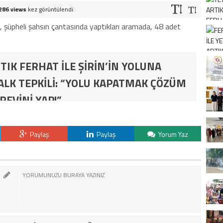
286 views
kez görüntülendi.
, şüpheli şahsın çantasında yaptıkları aramada, 48 adet
TIK FERHAT İLE ŞİRİN’İN YOLUNA
ALK TEPKİLİ: “YOLU KAPATMAK ÇÖZÜM
REVİNİ YAP!”
Paylaş
Paylaş
Yorum Yaz