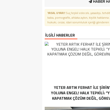
HABER H
YASAL UYARI!
Suç teşkil edecek, yasadışı, tehdit
kaba, pornografik, ahlaka aykırı, kişilik haklarına
hukuki, cezai, idari sorumluluk içeriği gönderen ki
İLGİLİ HABERLER
YETER ARTIK FERHAT İLE ŞİRİN
YOLUNA ENGEL! HALK TEPKİLİ: “
KAPATMAK ÇÖZÜM DEĞİL, GÖREV
YAP!”