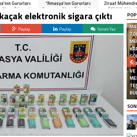
a’nın Gururları:
“Amasya’nın Gururları:
Ziraat Mühendi
 Giren Öğrenciler
Dereceye Giren Öğrenciler
ÖZARSLAN’ın 
kaçak elektronik sigara çıktı
POP
Anlamlı Tören”
İçin Anlamlı Tören”
Kandili Mes
MA
Paylaş
Paylaş
Yorum Yaz
TO
ME
KA
GÖ
BE
VE
ME
DE
TE
BU
SON