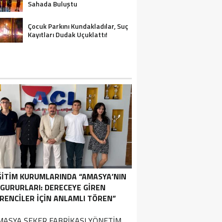
Sahada Buluştu
Çocuk Parkını Kundakladılar, Suç
Kayıtları Dudak Uçuklattı!
ĞİTİM KURUMLARINDA “AMASYA’NIN
GURURLARI: DERECEYE GIREN
RENCILER İÇIN ANLAMLI TÖREN”