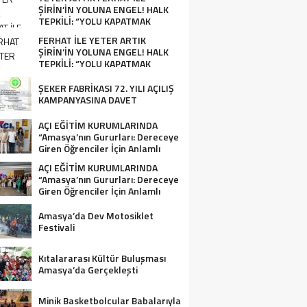
ŞİRİN’İN YOLUNA ENGEL! HALK
TEPKİLİ: “YOLU KAPATMAK
ÇÖZÜM DEĞİL, GÖREVİNİ YAP!”
FERHAT İLE YETER ARTIK
ŞİRİN’İN YOLUNA ENGEL! HALK
TEPKİLİ: “YOLU KAPATMAK
ÇÖZÜM DEĞİL, GÖREVİNİ YAP!”
ŞEKER FABRİKASI 72. YILI AÇILIŞ
KAMPANYASINA DAVET
AÇI EĞİTİM KURUMLARINDA
“Amasya’nın Gururları: Dereceye
Giren Öğrenciler İçin Anlamlı
Tören”
AÇI EĞİTİM KURUMLARINDA
“Amasya’nın Gururları: Dereceye
Giren Öğrenciler İçin Anlamlı
Tören”
Amasya’da Dev Motosiklet
Festivali
Kıtalararası Kültür Buluşması
Amasya’da Gerçekleşti
Minik Basketbolcular Babalarıyla