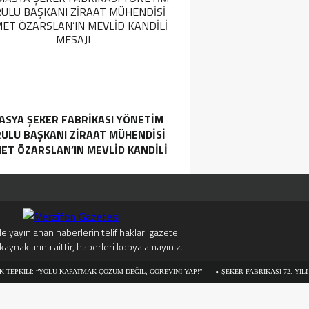
ASYA ŞEKER FABRIKASI YÖNETIM
ULU BAŞKANI ZIRAAT MÜHENDISI
ET ÖZARSLAN’IN MEVLID KANDILI
MESAJI
e yayınlanan haberlerin telif hakları gazete
kaynaklarına aittir, haberleri kopyalamayınız.
: “YOLU KAPATMAK ÇÖZÜM DEĞİL, GÖREVİNİ YAP!”
ŞEKER FABRİKASI 72. YILI AÇILIŞ K