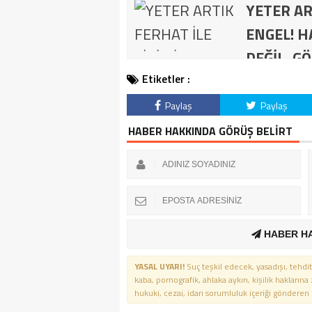
YETER AR
ENGEL! H
DEĞİL, GÖ
Etiketler :
Paylaş
Paylaş
HABER HAKKINDA GÖRÜŞ BELİRT
HABER H
YASAL UYARI!
Suç teşkil edecek, yasadışı, tehdit
kaba, pornografik, ahlaka aykırı, kişilik haklarına
hukuki, cezai, idari sorumluluk içeriği gönderen ki