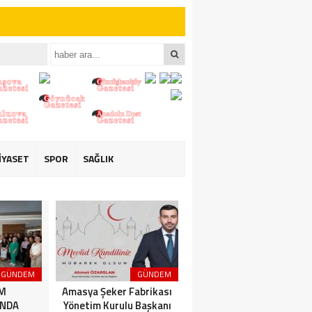
iler İçin Anlamlı
iler İçin Anlamlı
İYASET
SPOR
SAĞLIK
GÜNDEM
GÜNDEM
3. SAYFA
İM
Amasya Şeker Fabrikası
Amasya’da Dev
NDA
Yönetim Kurulu Başkanı
Motosiklet Festivali