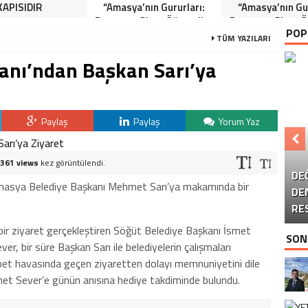
KAPISIDIR
“Amasya’nın Gururları:
“Amasya’nın Gur
Dereceye Giren Öğrenciler
Dereceye Giren Ö
POP
İçin Anlamlı Tören”
İçin Anlamlı 
TÜM YAZILARI
anı’ndan Başkan Sarı’ya
KA
Paylaş
Paylaş
Yorum Yaz
B
361 views
kez görüntülendi.
DE
M
masya Belediye Başkanı Mehmet Sarı’ya makamında bir
DE
T
RE
ir ziyaret gerçekleştiren Söğüt Belediye Başkanı İsmet
SON
ver, bir süre Başkan Sarı ile belediyelerin çalışmaları
ohbet havasında geçen ziyaretten dolayı memnuniyetini dile
met Sever’e günün anısına hediye takdiminde bulundu.