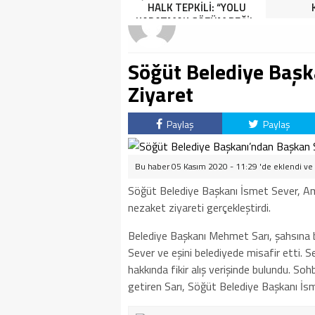
HALK TEPKİLİ: “YOLU
HALK TEPKİLİ: “YOLU
KAPATMAK ÇÖZÜM DEĞİL,
KAPATMAK ÇÖZÜM DEĞİL,
GÖREVİNİ YAP!”
GÖREVİNİ YAP!”
Söğüt Belediye Başk
Ziyaret
Paylaş
Paylaş
Bu haber 05 Kasım 2020 - 11:29 'de eklendi ve
Söğüt Belediye Başkanı İsmet Sever, A
nezaket ziyareti gerçekleştirdi.
Belediye Başkanı Mehmet Sarı, şahsına b
Sever ve eşini belediyede misafir etti. Se
hakkında fikir alış verişinde bulundu. S
getiren Sarı, Söğüt Belediye Başkanı İs