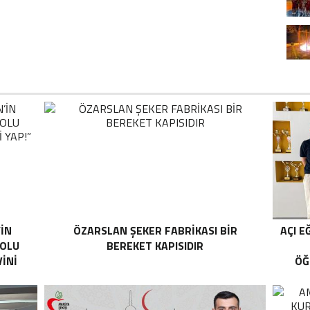
’İN
ÖZARSLAN ŞEKER FABRİKASI BİR
AÇI E
YOLU
BEREKET KAPISIDIR
İNİ
ÖĞ