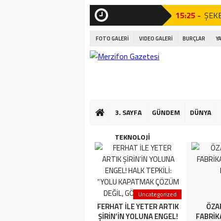
15:25 -
ŞEKE
SON
DAKİKA
21:23 -
AÇI 
FOTO GALERİ
VIDEO GALERİ
BURÇLAR
Y
Tören”
21:07 -
AÇI 
Tören”
17:06 -
Amas
3. SAYFA
GÜNDEM
DÜNYA
16:56 -
Kıta
16:50 -
Mini
TEKNOLOJİ
16:44 -
Çocuk
13:35 -
AMAS
3. SAYFA
Uncategorized
YETER ARTIK FERHAT İLE
FERHAT İLE YETER ARTIK
ÖZA
ŞİRİN’İN YOLUNA ENGEL!
ŞİRİN’İN YOLUNA ENGEL!
FABRİK