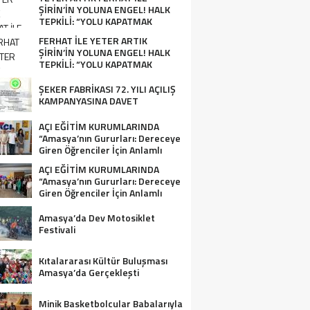
ŞİRİN’İN YOLUNA ENGEL! HALK
TEPKİLİ: “YOLU KAPATMAK
ÇÖZÜM DEĞİL, GÖREVİNİ YAP!”
FERHAT İLE YETER ARTIK
ŞİRİN’İN YOLUNA ENGEL! HALK
TEPKİLİ: “YOLU KAPATMAK
ÇÖZÜM DEĞİL, GÖREVİNİ YAP!”
ŞEKER FABRİKASI 72. YILI AÇILIŞ
KAMPANYASINA DAVET
AÇI EĞİTİM KURUMLARINDA
“Amasya’nın Gururları: Dereceye
Giren Öğrenciler İçin Anlamlı
Tören”
AÇI EĞİTİM KURUMLARINDA
“Amasya’nın Gururları: Dereceye
Giren Öğrenciler İçin Anlamlı
Tören”
Amasya’da Dev Motosiklet
Festivali
Kıtalararası Kültür Buluşması
Amasya’da Gerçekleşti
Minik Basketbolcular Babalarıyla