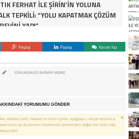
TIK FERHAT İLE ŞİRİN’İN YOLUNA
ALK TEPKİLİ: “YOLU KAPATMAK ÇÖZÜM
REVİNİ YAP!”
Paylaş
Paylaş
Yorum Yaz
AKKINDAKİ YORUMUMU GÖNDER
kar, rahatsız edici, hakaret ve küfür içeren, aşağılayıcı, küçük düşürücü,
 zarar verici ya da benzeri niteliklerde içeriklerden doğan her türlü mali,
şiye aittir.