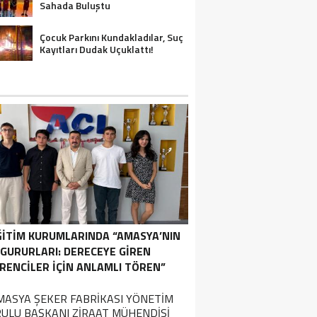
Sahada Buluştu
Çocuk Parkını Kundakladılar, Suç
Kayıtları Dudak Uçuklattı!
ĞİTİM KURUMLARINDA “AMASYA’NIN
GURURLARI: DERECEYE GIREN
RENCILER İÇIN ANLAMLI TÖREN”