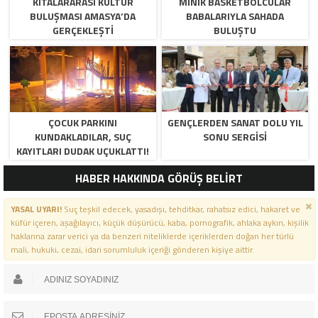
KITALARARASI KÜLTÜR
MINIK BASKETBOLCULAR
BULUŞMASI AMASYA’DA
BABALARIYLA SAHADA
GERÇEKLEŞTI
BULUŞTU
ÇOCUK PARKINI
GENÇLERDEN SANAT DOLU YIL
KUNDAKLADILAR, SUÇ
SONU SERGISI
KAYITLARI DUDAK UÇUKLATTI!
HABER HAKKINDA GÖRÜŞ BELİRT
YASAL UYARI!
Suç teşkil edecek, yasadışı, tehditkar, rahatsız edici, hakaret ve
küfür içeren, aşağılayıcı, küçük düşürücü, kaba, pornografik, ahlaka aykırı, kişilik
haklarına zarar verici ya da benzeri niteliklerde içeriklerden doğan her türlü
mali, hukuki, cezai, idari sorumluluk içeriği gönderen kişiye aittir.