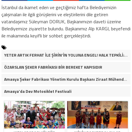
İstanbul da ikamet eden ve geçtiğimiz hafta Belediyemizin
çalışmaları ile ilgili görüşlerini ve eleştirilerini dile getiren
vatandaşımız Süleyman DORUK, Başkanımızın daveti üzerine
Belediyemize ziyarette bulundu. Başkanımız Alp KARGI, beyefendi
ile makamında keyifli bir sohbet gerçekleştirdi.
YETER ARTIK FERHAT İLE ŞİRİN’İN YOLUNA ENGEL! HALK TEPKİLİ: “YOLU KAPATMAK ÇÖZÜM DEĞİL, GÖREVİNİ YAP!”
ÖZARSLAN ŞEKER FABRİKASI BİR BEREKET KAPISIDIR
Amasya Şeker Fabrikası Yönetim Kurulu Başkanı Ziraat Mühendisi Ahmet ÖZARSLAN’ın Mevlid Kandili Mesajı
Amasya’da Dev Motosiklet Festivali