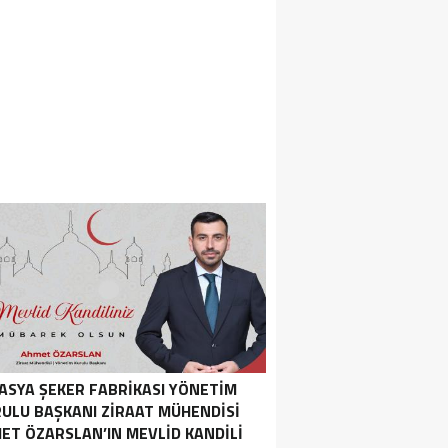
ASYA ŞEKER FABRIKASI YÖNETIM
ULU BAŞKANI ZIRAAT MÜHENDISI
ET ÖZARSLAN’IN MEVLID KANDILI