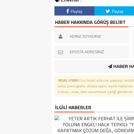
Paylaş
Paylaş
HABER HAKKINDA GÖRÜŞ BELİRT
HABER H
YASAL UYARI!
Suç teşkil edecek, yasadışı, tehdit
kaba, pornografik, ahlaka aykırı, kişilik haklarına
hukuki, cezai, idari sorumluluk içeriği gönderen ki
İLGİLİ HABERLER