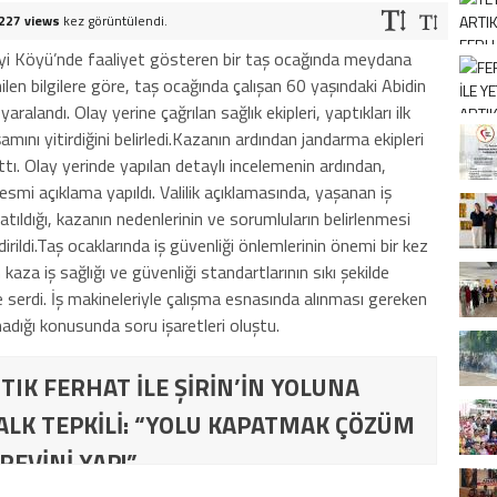
227 views
kez görüntülendi.
eyi Köyü’nde faaliyet gösteren bir taş ocağında meydana
ilen bilgilere göre, taş ocağında çalışan 60 yaşındaki Abidin
aralandı. Olay yerine çağrılan sağlık ekipleri, yaptıkları ilk
ını yitirdiğini belirledi.Kazanın ardından jandarma ekipleri
tı. Olay yerinde yapılan detaylı incelemenin ardından,
resmi açıklama yapıldı. Valilik açıklamasında, yaşanan iş
aşlatıldığı, kazanın nedenlerinin ve sorumluların belirlenmesi
ldirildi.Taş ocaklarında iş güvenliği önlemlerinin önemi bir kez
za iş sağlığı ve güvenliği standartlarının sıkı şekilde
e serdi. İş makineleriyle çalışma esnasında alınması gereken
adığı konusunda soru işaretleri oluştu.
TIK FERHAT İLE ŞİRİN’İN YOLUNA
ALK TEPKİLİ: “YOLU KAPATMAK ÇÖZÜM
REVİNİ YAP!”