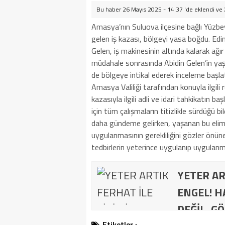
Bu haber 26 Mayıs 2025 - 14:37 'de eklendi ve
Amasya’nın Suluova ilçesine bağlı Yüzb
gelen iş kazası, bölgeyi yasa boğdu. Edin
Gelen, iş makinesinin altında kalarak ağır y
müdahale sonrasında Abidin Gelen’in yaşam
de bölgeye intikal ederek inceleme başlat
Amasya Valiliği tarafından konuyla ilgili 
kazasıyla ilgili adli ve idari tahkikatın b
için tüm çalışmaların titizlikle sürdüğü bi
daha gündeme gelirken, yaşanan bu elim ka
uygulanmasının gerekliliğini gözler önün
tedbirlerin yeterince uygulanıp uygulanm
YETER AR
ENGEL! H
DEĞİL, GÖ
Etiketler :