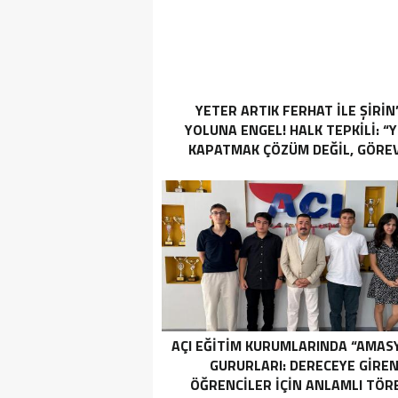
YETER ARTIK FERHAT İLE ŞİRİN
YOLUNA ENGEL! HALK TEPKİLİ: “
KAPATMAK ÇÖZÜM DEĞİL, GÖREV
YAP!”
AÇI EĞİTİM KURUMLARINDA “AMAS
GURURLARI: DERECEYE GIRE
ÖĞRENCILER İÇIN ANLAMLI TÖR