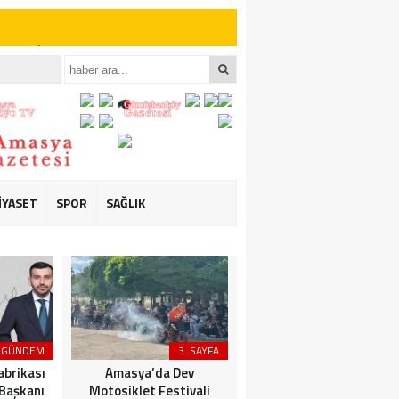
iler İçin Anlamlı
iler İçin Anlamlı
İYASET
SPOR
SAĞLIK
 “YOLU KAPATMAK
GÜNDEM
3. SAYFA
3. SAYFA
abrikası
Amasya’da Dev
Kıtalararası Kültür
 Başkanı
Motosiklet Festivali
Buluşması Amasya’da