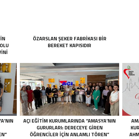
’İN
ÖZARSLAN ŞEKER FABRİKASI BİR
YOLU
BEREKET KAPISIDIR
İNİ
YA’NIN
AÇI EĞİTİM KURUMLARINDA “AMASYA’NIN
AM
N
GURURLARI: DERECEYE GIREN
KUR
EN”
ÖĞRENCILER İÇIN ANLAMLI TÖREN”
AHM