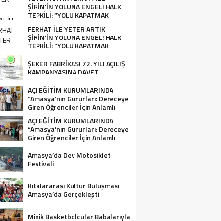
ŞİRİN’İN YOLUNA ENGEL! HALK
TEPKİLİ: “YOLU KAPATMAK
ÇÖZÜM DEĞİL, GÖREVİNİ YAP!”
FERHAT İLE YETER ARTIK
ŞİRİN’İN YOLUNA ENGEL! HALK
TEPKİLİ: “YOLU KAPATMAK
ÇÖZÜM DEĞİL, GÖREVİNİ YAP!”
ŞEKER FABRİKASI 72. YILI AÇILIŞ
KAMPANYASINA DAVET
AÇI EĞİTİM KURUMLARINDA
“Amasya’nın Gururları: Dereceye
Giren Öğrenciler İçin Anlamlı
Tören”
AÇI EĞİTİM KURUMLARINDA
“Amasya’nın Gururları: Dereceye
Giren Öğrenciler İçin Anlamlı
Tören”
Amasya’da Dev Motosiklet
Festivali
Kıtalararası Kültür Buluşması
Amasya’da Gerçekleşti
Minik Basketbolcular Babalarıyla