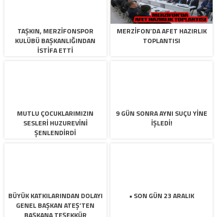
TAŞKIN, MERZİFONSPOR
MERZİFON’DA AFET HAZIRLIK
KULÜBÜ BAŞKANLIĞINDAN
TOPLANTISI
İSTİFA ETTİ
MUTLU ÇOCUKLARIMIZIN
9 GÜN SONRA AYNI SUÇU YİNE
SESLERİ HUZUREVİNİ
İŞLEDİ!
ŞENLENDİRDİ
BÜYÜK KATKILARINDAN DOLAYI
• SON GÜN 23 ARALIK
GENEL BAŞKAN ATEŞ’TEN
BAŞKANA TEŞEKKÜR