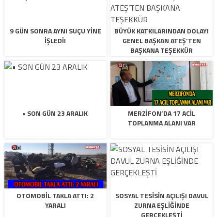
9 GÜN SONRA AYNI SUÇU YİNE
BÜYÜK KATKILARINDAN DOLAYI
İŞLEDİ!
GENEL BAŞKAN ATEŞ’TEN
BAŞKANA TEŞEKKÜR
• SON GÜN 23 ARALIK
MERZİFON’DA 17 ACİL
TOPLANMA ALANI VAR
OTOMOBİL TAKLA ATTI: 2
SOSYAL TESİSİN AÇILIŞI DAVUL
YARALI
ZURNA EŞLİĞİNDE
GERÇEKLEŞTİ