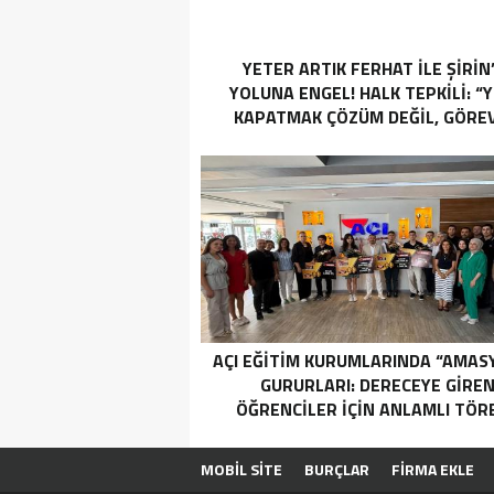
YETER ARTIK FERHAT İLE ŞİRİN
YOLUNA ENGEL! HALK TEPKİLİ: “
KAPATMAK ÇÖZÜM DEĞİL, GÖREV
YAP!”
AÇI EĞİTİM KURUMLARINDA “AMAS
GURURLARI: DERECEYE GIRE
ÖĞRENCILER İÇIN ANLAMLI TÖR
MOBİL SİTE
BURÇLAR
FİRMA EKLE