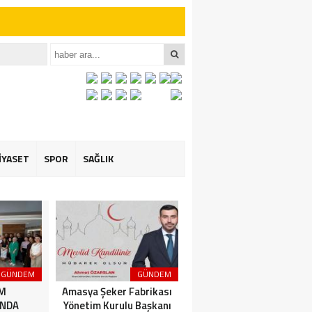
iler İçin Anlamlı
iler İçin Anlamlı
İYASET
SPOR
SAĞLIK
GÜNDEM
GÜNDEM
3. SAYFA
İM
Amasya Şeker Fabrikası
Amasya’da Dev
NDA
Yönetim Kurulu Başkanı
Motosiklet Festivali