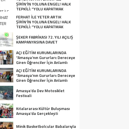
ŞİRİN’İN YOLUNA ENGEL! HALK
TEPKİLİ: “YOLU KAPATMAK
ÇÖZÜM DEĞİL, GÖREVİNİ YAP!”
FERHAT İLE YETER ARTIK
ŞİRİN’İN YOLUNA ENGEL! HALK
TEPKİLİ: “YOLU KAPATMAK
ÇÖZÜM DEĞİL, GÖREVİNİ YAP!”
ŞEKER FABRİKASI 72. YILI AÇILIŞ
KAMPANYASINA DAVET
AÇI EĞİTİM KURUMLARINDA
“Amasya’nın Gururları: Dereceye
Giren Öğrenciler İçin Anlamlı
Tören”
AÇI EĞİTİM KURUMLARINDA
“Amasya’nın Gururları: Dereceye
Giren Öğrenciler İçin Anlamlı
Tören”
Amasya’da Dev Motosiklet
Festivali
Kıtalararası Kültür Buluşması
Amasya’da Gerçekleşti
Minik Basketbolcular Babalarıyla