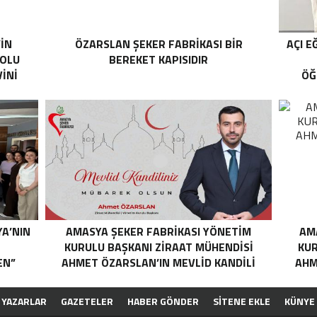
’İN
ÖZARSLAN ŞEKER FABRİKASI BİR
AÇI E
YOLU
BEREKET KAPISIDIR
İNİ
ÖĞ
YA’NIN
AMASYA ŞEKER FABRIKASI YÖNETIM
AM
N
KURULU BAŞKANI ZIRAAT MÜHENDISI
KUR
EN”
AHMET ÖZARSLAN’IN MEVLID KANDILI
AHM
MESAJI
YAZARLAR
GAZETELER
HABER GÖNDER
SİTENE EKLE
KÜNYE