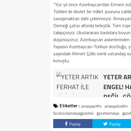
“Yüz yıl önce Azerbaycan’dan Ermeni zu
Türkleri iki devlet bir millet şuuruna sah
savaşmaktan dahi çekinmeyiz. Amasya’
Derneği çatısı altında birleştik. Tüm to
takipçisiyiz. Uluslararası baskılara boyu
düşünüyoruz. Azerbaycan askerlerinden ve
Yaşasın Azerbaycan-Türkiye dostluğu, yaş
yaşındaki Ahmet Çöllü isimli vatandaş ise,
konuştu.
YETER AR
ENGEL! H
DEĞİL, GÖ
Etiketler :
amasyaartfm
amasyadostfm
facebookamasyagazetesi
gazeteamasya
gaze
Paylaş
Paylaş