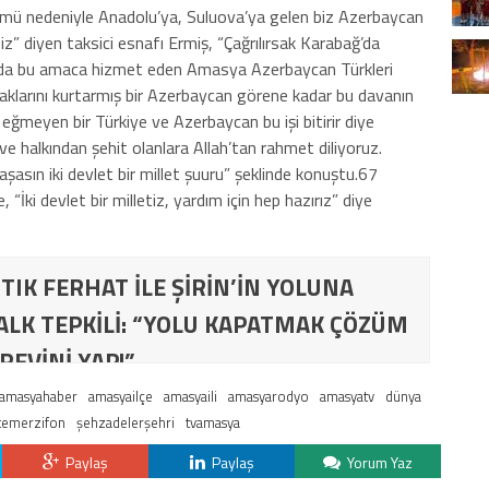
lmü nedeniyle Anadolu’ya, Suluova’ya gelen biz Azerbaycan
ibiz” diyen taksici esnafı Ermiş, “Çağrılırsak Karabağ’da
da bu amaca hizmet eden Amasya Azerbaycan Türkleri
praklarını kurtarmış bir Azerbaycan görene kadar bu davanın
n eğmeyen bir Türkiye ve Azerbaycan bu işi bitirir diye
 halkından şehit olanlara Allah’tan rahmet diliyoruz.
asın iki devlet bir millet şuuru” şeklinde konuştu.67
 “İki devlet bir milletiz, yardım için hep hazırız” diye
TIK FERHAT İLE ŞİRİN’İN YOLUNA
ALK TEPKİLİ: “YOLU KAPATMAK ÇÖZÜM
REVİNİ YAP!”
amasyahaber
amasyailçe
amasyaili
amasyarodyo
amasyatv
dünya
temerzifon
şehzadelerşehri
tvamasya
Paylaş
Paylaş
Yorum Yaz