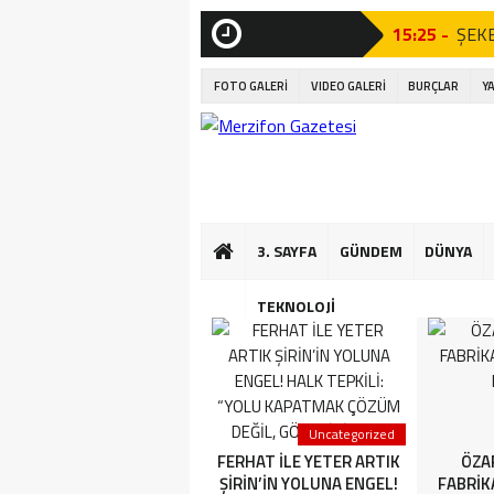
15:25 -
ŞEKE
SON
DAKİKA
21:23 -
AÇI 
FOTO GALERİ
VIDEO GALERİ
BURÇLAR
Y
Tören”
21:07 -
AÇI 
Tören”
17:06 -
Amas
3. SAYFA
GÜNDEM
DÜNYA
16:56 -
Kıta
16:50 -
Mini
TEKNOLOJİ
16:44 -
Çocuk
13:35 -
AMAS
3. SAYFA
Uncategorized
YETER ARTIK FERHAT İLE
FERHAT İLE YETER ARTIK
ÖZA
ŞİRİN’İN YOLUNA ENGEL!
ŞİRİN’İN YOLUNA ENGEL!
FABRİK