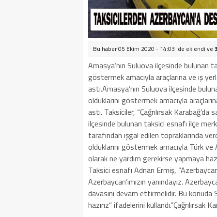
Bu haber 05 Ekim 2020 - 14:03 'de eklendi ve
Amasya’nın Suluova ilçesinde bulunan tak
göstermek amacıyla araçlarına ve iş yer
astı.Amasya’nın Suluova ilçesinde buluna
olduklarını göstermek amacıyla araçların
astı. Taksiciler, “Çağrılırsak Karabağ’
ilçesinde bulunan taksici esnafı ilçe mer
tarafından işgal edilen topraklarında ver
olduklarını göstermek amacıyla Türk ve A
olarak ne yardım gerekirse yapmaya hazı
Taksici esnafı Adnan Ermiş, “Azerbaycan
Azerbaycan’ımızın yanındayız. Azerbaycan 
davasını devam ettirmelidir. Bu konuda 
hazırız” ifadelerini kullandı.”Çağrılırsa