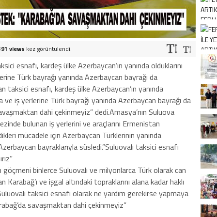
391 views
kez görüntülendi.
sici esnafı, kardeş ülke Azerbaycan’ın yanında olduklarını
lerine Türk bayrağı yanında Azerbaycan bayrağı da
n taksici esnafı, kardeş ülke Azerbaycan’ın yanında
a ve iş yerlerine Türk bayrağı yanında Azerbaycan bayrağı da
da savaşmaktan dahi çekinmeyiz” dedi.Amasya’nın Suluova
kezinde bulunan iş yerlerini ve araçlarını Ermenistan
dikleri mücadele için Azerbaycan Türklerinin yanında
zerbaycan bayraklarıyla süsledi.”Suluovalı taksici esnafı
rız”
 göçmeni binlerce Suluovalı ve milyonlarca Türk olarak can
Karabağ’ı ve işgal altındaki topraklarını alana kadar haklı
Suluovalı taksici esnafı olarak ne yardım gerekirse yapmaya
k Karabağ’da savaşmaktan dahi çekinmeyiz”