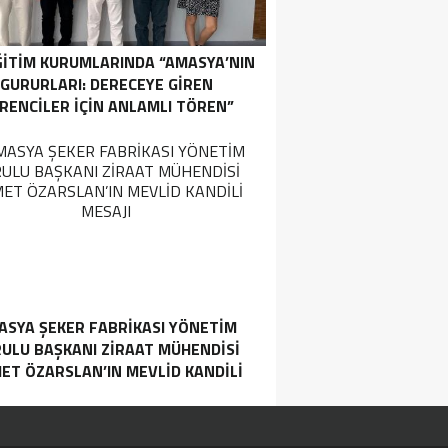
ĞİTİM KURUMLARINDA “AMASYA’NIN
GURURLARI: DERECEYE GIREN
RENCILER İÇIN ANLAMLI TÖREN”
ASYA ŞEKER FABRIKASI YÖNETIM
ULU BAŞKANI ZIRAAT MÜHENDISI
ET ÖZARSLAN’IN MEVLID KANDILI
MESAJI