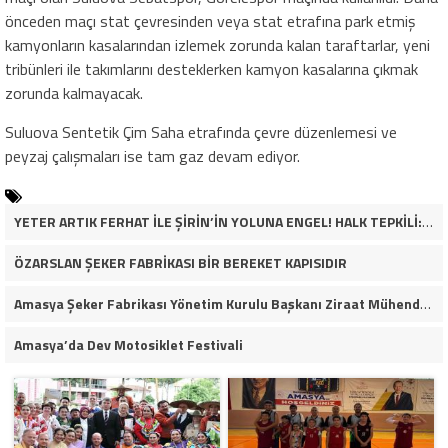
önceden maçı stat çevresinden veya stat etrafına park etmiş
kamyonların kasalarından izlemek zorunda kalan taraftarlar, yeni
tribünleri ile takımlarını desteklerken kamyon kasalarına çıkmak
zorunda kalmayacak.
Suluova Sentetik Çim Saha etrafında çevre düzenlemesi ve
peyzaj çalışmaları ise tam gaz devam ediyor.
YETER ARTIK FERHAT İLE ŞİRİN’İN YOLUNA ENGEL! HALK TEPKİLİ: “YOLU KAPATMAK ÇÖZÜM DEĞİL, GÖREVİNİ YAP!”
ÖZARSLAN ŞEKER FABRİKASI BİR BEREKET KAPISIDIR
Amasya Şeker Fabrikası Yönetim Kurulu Başkanı Ziraat Mühendisi Ahmet ÖZARSLAN’ın Mevlid Kandili Mesajı
Amasya’da Dev Motosiklet Festivali