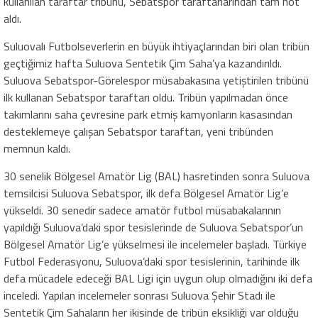
kullanılan taraftar tribünü, Sebatspor taraftarlarından tam not
aldı.
Suluovalı Futbolseverlerin en büyük ihtiyaçlarından biri olan tribün
geçtiğimiz hafta Suluova Sentetik Çim Saha’ya kazandırıldı.
Suluova Sebatspor-Görelespor müsabakasına yetiştirilen tribünü
ilk kullanan Sebatspor taraftarı oldu. Tribün yapılmadan önce
takımlarını saha çevresine park etmiş kamyonların kasasından
desteklemeye çalışan Sebatspor taraftarı, yeni tribünden
memnun kaldı.
30 senelik Bölgesel Amatör Lig (BAL) hasretinden sonra Suluova
temsilcisi Suluova Sebatspor, ilk defa Bölgesel Amatör Lig’e
yükseldi. 30 senedir sadece amatör futbol müsabakalarının
yapıldığı Suluova’daki spor tesislerinde de Suluova Sebatspor’un
Bölgesel Amatör Lig’e yükselmesi ile incelemeler başladı. Türkiye
Futbol Federasyonu, Suluova’daki spor tesislerinin, tarihinde ilk
defa mücadele edeceği BAL Ligi için uygun olup olmadığını iki defa
inceledi. Yapılan incelemeler sonrası Suluova Şehir Stadı ile
Sentetik Çim Sahaların her ikisinde de tribün eksikliği var olduğu