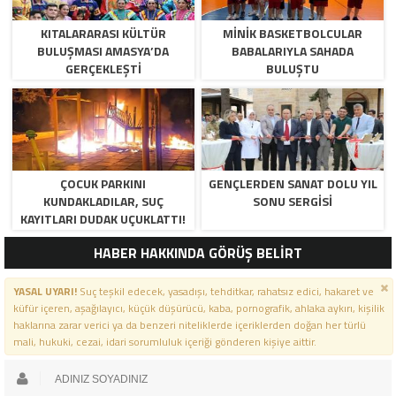
KITALARARASI KÜLTÜR
MINIK BASKETBOLCULAR
BULUŞMASI AMASYA’DA
BABALARIYLA SAHADA
GERÇEKLEŞTI
BULUŞTU
ÇOCUK PARKINI
GENÇLERDEN SANAT DOLU YIL
KUNDAKLADILAR, SUÇ
SONU SERGISI
KAYITLARI DUDAK UÇUKLATTI!
HABER HAKKINDA GÖRÜŞ BELİRT
YASAL UYARI!
Suç teşkil edecek, yasadışı, tehditkar, rahatsız edici, hakaret ve
küfür içeren, aşağılayıcı, küçük düşürücü, kaba, pornografik, ahlaka aykırı, kişilik
haklarına zarar verici ya da benzeri niteliklerde içeriklerden doğan her türlü
mali, hukuki, cezai, idari sorumluluk içeriği gönderen kişiye aittir.