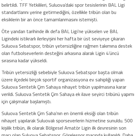
belirtildi. TFF Yetkilileri, Suluova’daki spor tesislerinin BAL Ligi
standartlarını yerine getirmediğini, özellikle tribün olan bu
eksiklerin bir an önce tamamlanmasını istemişti.
Öte yandan tarihinde ilk defa BAL Ligi’ne yükselen ve BAL
Ligindeki istikrarlı ilerleyişini her hafta bir üst seviyeye çıkaran
Suluova Sebatspor, tribün yetersizliğine rağmen takımına destek
olan futbolseverlerin desteğini arkasına alarak Ligin 4’üncü
sırasına kadar yükseldi.
Tribün yetersizliği sebebiyle Suluova Sebatspor başta olmak
üzere ilçedeki birçok sportif organizasyona ev sahipliği yapan
Suluova Sentetik Çim Sahaya nihayet tribün yapılmasına karar
verildi. Suluova Sentetik Çim Sahaya ek ilave seyirci tribünü yapımı
için çalışmalar başlamıştı.
Suluova Sentetik Çim Saha’nın en önemli eksiği olan tribün
nihayet yapılarak Suluovalı sporseverlerin hizmetine sunuldu. 500
kişilik tribün, ilk olarak Bölgesel Amatör Ligin ilk devresinin son
maçı olan Suluova Sebatspor, Görelespor maçında kullanıldı. Daha