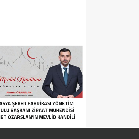
ASYA ŞEKER FABRIKASI YÖNETIM
ULU BAŞKANI ZIRAAT MÜHENDISI
ET ÖZARSLAN’IN MEVLID KANDILI
MESAJI