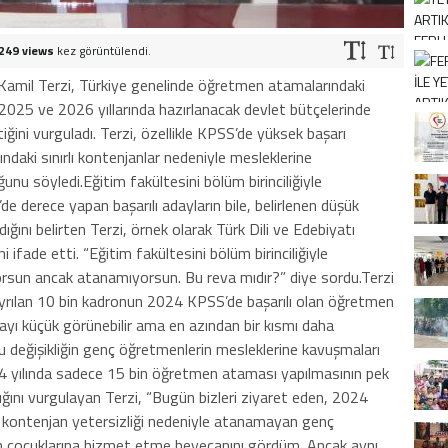
249 views
kez görüntülendi.
amil Terzi, Türkiye genelinde öğretmen atamalarındaki
 2025 ve 2026 yıllarında hazırlanacak devlet bütçelerinde
iğini vurguladı. Terzi, özellikle KPSS’de yüksek başarı
ndaki sınırlı kontenjanlar nedeniyle mesleklerine
nu söyledi.Eğitim fakültesini bölüm birinciliğiyle
derece yapan başarılı adayların bile, belirlenen düşük
nı belirten Terzi, örnek olarak Türk Dili ve Edebiyatı
i ifade etti. “Eğitim fakültesini bölüm birinciliğiyle
yorsun ancak atanamıyorsun. Bu reva mıdır?” diye sordu.Terzi
 ayrılan 10 bin kadronun 2024 KPSS’de başarılı olan öğretmen
sayı küçük görünebilir ama en azından bir kısmı daha
 bu değişikliğin genç öğretmenlerin mesleklerine kavuşmaları
2024 yılında sadece 15 bin öğretmen ataması yapılmasının pek
ığını vurgulayan Terzi, “Bugün bizleri ziyaret eden, 2024
kontenjan yetersizliği nedeniyle atanamayan genç
in çocuklarına hizmet etme heyecanını gördüm. Ancak aynı