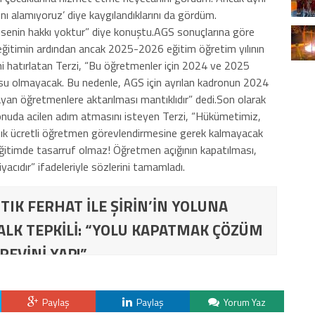
nı alamıyoruz’ diye kaygılandıklarını da gördüm.
senin hakkı yoktur” diye konuştu.AGS sonuçlarına göre
ğitimin ardından ancak 2025-2026 eğitim öğretim yılının
ni hatırlatan Terzi, “Bu öğretmenler için 2024 ve 2025
u olmayacak. Bu nedenle, AGS için ayrılan kadronun 2024
an öğretmenlere aktarılması mantıklıdır” dedi.Son olarak
konuda acilen adım atmasını isteyen Terzi, “Hükümetimiz,
tık ücretli öğretmen görevlendirmesine gerek kalmayacak
Eğitimde tasarruf olmaz! Öğretmen açığının kapatılması,
yacıdır” ifadeleriyle sözlerini tamamladı.
TIK FERHAT İLE ŞİRİN’İN YOLUNA
ALK TEPKİLİ: “YOLU KAPATMAK ÇÖZÜM
REVİNİ YAP!”
Paylaş
Paylaş
Yorum Yaz