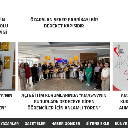
’İN
ÖZARSLAN ŞEKER FABRİKASI BİR
YOLU
BEREKET KAPISIDIR
İNİ
YA’NIN
AÇI EĞİTİM KURUMLARINDA “AMASYA’NIN
AM
N
GURURLARI: DERECEYE GIREN
KUR
EN”
ÖĞRENCILER İÇIN ANLAMLI TÖREN”
AHM
YAZARLAR
GAZETELER
HABER GÖNDER
SİTENE EKLE
KÜNYE