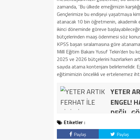
zamanda, ‘Bu ülkede emeğimizin karşılığı
Gençlerimize bu endişeyi yaşatmaya kim
atanacak 10 bin öğretmenin, akademik e
ikinci döneminde göreve başlayabileceği
bütçelerinden maaş ödenmesi söz konus
KPSS başarı sıralamasına göre atanamay
Millî Eğitim Bakanı Yusuf Tekin’den bu 
2025 ve 2026 bütçelerini hazırlarken ar
sayıda atama kontenjanı belirlemelidir. 
eğitimimizin öncelikli ve ertelenemez ihti
YETER AR
ENGEL! H
DEĞİL, GÖ
Etiketler :
Paylaş
Paylaş