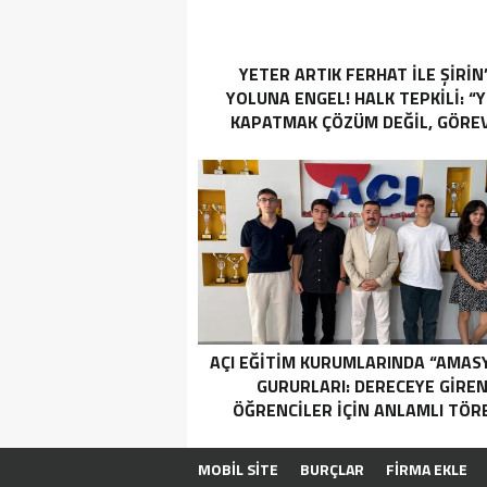
YETER ARTIK FERHAT İLE ŞİRİN
YOLUNA ENGEL! HALK TEPKİLİ: “
KAPATMAK ÇÖZÜM DEĞİL, GÖREV
YAP!”
AÇI EĞİTİM KURUMLARINDA “AMAS
GURURLARI: DERECEYE GIRE
ÖĞRENCILER İÇIN ANLAMLI TÖR
MOBİL SİTE
BURÇLAR
FİRMA EKLE