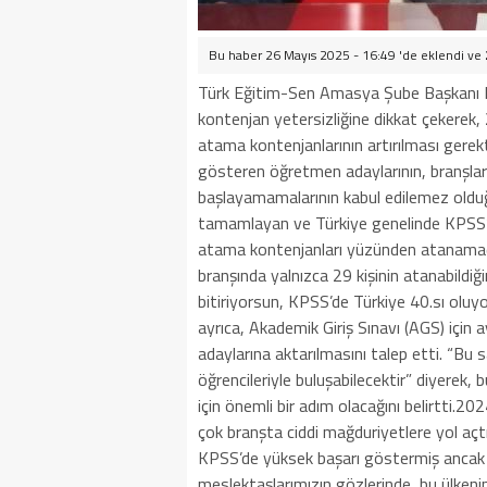
Bu haber 26 Mayıs 2025 - 16:49 'de eklendi ve
Türk Eğitim-Sen Amasya Şube Başkanı K
kontenjan yetersizliğine dikkat çekerek,
atama kontenjanlarının artırılması gerekt
gösteren öğretmen adaylarının, branşları
başlayamamalarının kabul edilemez olduğu
tamamlayan ve Türkiye genelinde KPSS’de 
atama kontenjanları yüzünden atanamadığı
branşında yalnızca 29 kişinin atanabildiğin
bitiriyorsun, KPSS’de Türkiye 40.sı olu
ayrıca, Akademik Giriş Sınavı (AGS) için
adaylarına aktarılmasını talep etti. “Bu 
öğrencileriyle buluşabilecektir” diyerek,
için önemli bir adım olacağını belirtti.
çok branşta ciddi mağduriyetlere yol açt
KPSS’de yüksek başarı göstermiş ancak 
meslektaşlarımızın gözlerinde, bu ülken