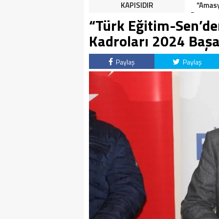
HALK TEPKİLİ: “YOLU
KAPISIDIR
“Amasy
KAPATMAK ÇÖZÜM DEĞİL,
Dereceye
“Türk Eğitim-Sen’de
GÖREVİNİ YAP!”
İçin 
Kadroları 2024 Başar
Paylaş
Paylaş