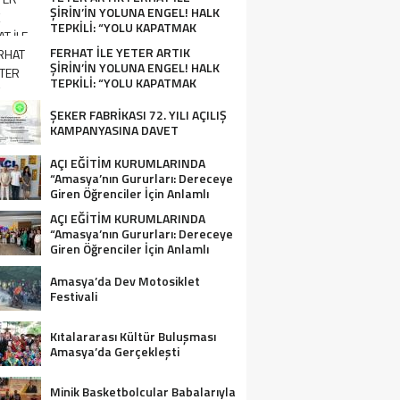
ŞİRİN’İN YOLUNA ENGEL! HALK
TEPKİLİ: “YOLU KAPATMAK
ÇÖZÜM DEĞİL, GÖREVİNİ YAP!”
FERHAT İLE YETER ARTIK
ŞİRİN’İN YOLUNA ENGEL! HALK
TEPKİLİ: “YOLU KAPATMAK
ÇÖZÜM DEĞİL, GÖREVİNİ YAP!”
ŞEKER FABRİKASI 72. YILI AÇILIŞ
KAMPANYASINA DAVET
AÇI EĞİTİM KURUMLARINDA
“Amasya’nın Gururları: Dereceye
Giren Öğrenciler İçin Anlamlı
Tören”
AÇI EĞİTİM KURUMLARINDA
“Amasya’nın Gururları: Dereceye
Giren Öğrenciler İçin Anlamlı
Tören”
Amasya’da Dev Motosiklet
Festivali
Kıtalararası Kültür Buluşması
Amasya’da Gerçekleşti
Minik Basketbolcular Babalarıyla