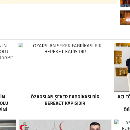
’İN
ÖZARSLAN ŞEKER FABRİKASI BİR
AÇI E
YOLU
BEREKET KAPISIDIR
İNİ
ÖĞ