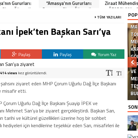
a’nın Gururları:
“Amasya’nın Gururları:
Ziraat Mühendi
 Giren Öğrenciler
Dereceye Giren Öğrenciler
ÖZARSLAN’ın 
POP
Anlamlı Tören”
İçin Anlamlı Tören”
Kandili Mes
TÜM YAZILARI
MA
kanı İpek’ten Başkan Sarı’ya
TO
ME
KA
Paylaş
Paylaş
Yorum Yaz
GÖ
BE
VE
414 views
kez görüntülendi.
ME
DE
şahsını ziyaret eden MHP Çorum Uğurlu Dağ İlçe Başkanı
TE
 misafir etti.
BU
 Çorum Uğurlu Dağ İlçe Başkanı Şuayip İPEK ve
SON
ı Mehmet Sarı’ya bir ziyaret gerçekleştirdi. Başkan Sarı,
 tarihi ve kültürel güzellikleri üzerine hoş bir sohbet
ı hediyeleri için kendilerine teşekkür eden Sarı, misafirleri ile