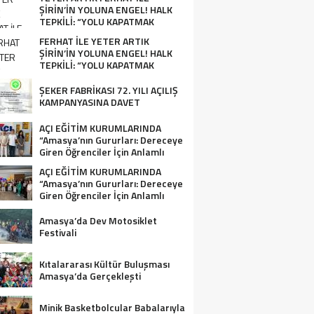
ŞİRİN’İN YOLUNA ENGEL! HALK
TEPKİLİ: “YOLU KAPATMAK
ÇÖZÜM DEĞİL, GÖREVİNİ YAP!”
FERHAT İLE YETER ARTIK
ŞİRİN’İN YOLUNA ENGEL! HALK
TEPKİLİ: “YOLU KAPATMAK
ÇÖZÜM DEĞİL, GÖREVİNİ YAP!”
ŞEKER FABRİKASI 72. YILI AÇILIŞ
KAMPANYASINA DAVET
AÇI EĞİTİM KURUMLARINDA
“Amasya’nın Gururları: Dereceye
Giren Öğrenciler İçin Anlamlı
Tören”
AÇI EĞİTİM KURUMLARINDA
“Amasya’nın Gururları: Dereceye
Giren Öğrenciler İçin Anlamlı
Tören”
Amasya’da Dev Motosiklet
Festivali
Kıtalararası Kültür Buluşması
Amasya’da Gerçekleşti
Minik Basketbolcular Babalarıyla