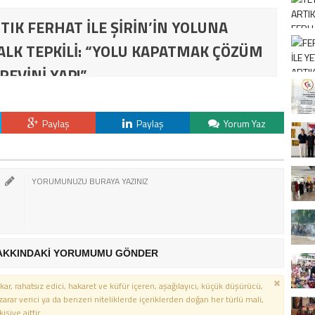
TIK FERHAT İLE ŞİRİN’İN YOLUNA
ALK TEPKİLİ: “YOLU KAPATMAK ÇÖZÜM
REVİNİ YAP!”
Paylaş
Paylaş
Yorum Yaz
AKKINDAKİ YORUMUMU GÖNDER
kar, rahatsız edici, hakaret ve küfür içeren, aşağılayıcı, küçük düşürücü,
 zarar verici ya da benzeri niteliklerde içeriklerden doğan her türlü mali,
şiye aittir.