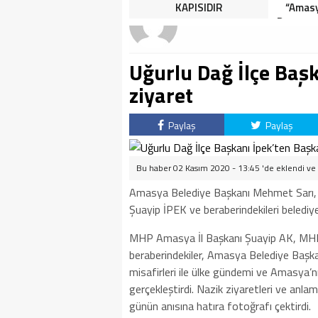
HALK TEPKİLİ: “YOLU
KAPISIDIR
“Amasy
KAPATMAK ÇÖZÜM DEĞİL,
Dereceye
GÖREVİNİ YAP!”
İçin 
Uğurlu Dağ İlçe Baş
ziyaret
Paylaş
Paylaş
Bu haber 02 Kasım 2020 - 13:45 'de eklendi ve
Amasya Belediye Başkanı Mehmet Sarı, 
Şuayip İPEK ve beraberindekileri belediye
MHP Amasya İl Başkanı Şuayip AK, MHP
beraberindekiler, Amasya Belediye Başkan
misafirleri ile ülke gündemi ve Amasya’nın
gerçekleştirdi. Nazik ziyaretleri ve anlaml
günün anısına hatıra fotoğrafı çektirdi.