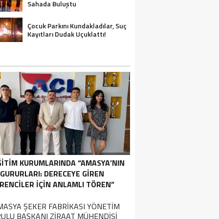
Sahada Buluştu
Çocuk Parkını Kundakladılar, Suç
Kayıtları Dudak Uçuklattı!
ĞİTİM KURUMLARINDA “AMASYA’NIN
GURURLARI: DERECEYE GIREN
RENCILER İÇIN ANLAMLI TÖREN”