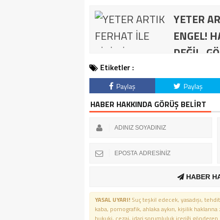
YETER AR
ENGEL! H
DEĞİL, GÖ
Etiketler :
Paylaş
Paylaş
HABER HAKKINDA GÖRÜŞ BELİRT
HABER H
YASAL UYARI!
Suç teşkil edecek, yasadışı, tehdit
kaba, pornografik, ahlaka aykırı, kişilik haklarına
hukuki, cezai, idari sorumluluk içeriği gönderen ki