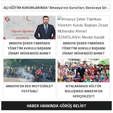
AÇI EĞİTİM KURUMLARINDA “Amasya’nın Gururları: Dereceye Giren Öğrenciler İçin Anlamlı Tören”
AMASYA ŞEKER FABRIKASI
AMASYA ŞEKER FABRIKASI
YÖNETIM KURULU BAŞKANI
YÖNETIM KURULU BAŞKANI
ZIRAAT MÜHENDISI AHMET
ZIRAAT MÜHENDISI AHMET
ÖZARSLAN’IN MEVLID KANDILI
ÖZARSLAN’IN MEVLID KANDILI
MESAJI
MESAJI
AMASYA’DA DEV MOTOSIKLET
KITALARARASI KÜLTÜR
FESTIVALI
BULUŞMASI AMASYA’DA
GERÇEKLEŞTI
HABER HAKKINDA GÖRÜŞ BELİRT