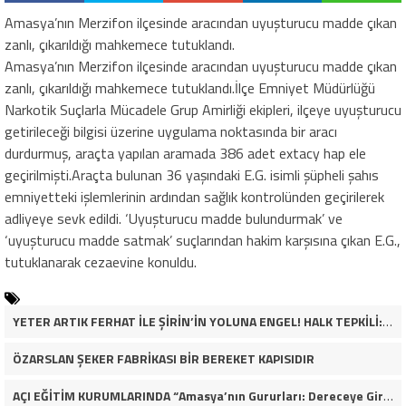
Amasya’nın Merzifon ilçesinde aracından uyuşturucu madde çıkan
zanlı, çıkarıldığı mahkemece tutuklandı.
Amasya’nın Merzifon ilçesinde aracından uyuşturucu madde çıkan
zanlı, çıkarıldığı mahkemece tutuklandı.İlçe Emniyet Müdürlüğü
Narkotik Suçlarla Mücadele Grup Amirliği ekipleri, ilçeye uyuşturucu
getirileceği bilgisi üzerine uygulama noktasında bir aracı
durdurmuş, araçta yapılan aramada 386 adet extacy hap ele
geçirilmişti.Araçta bulunan 36 yaşındaki E.G. isimli şüpheli şahıs
emniyetteki işlemlerinin ardından sağlık kontrolünden geçirilerek
adliyeye sevk edildi. ‘Uyuşturucu madde bulundurmak’ ve
‘uyuşturucu madde satmak’ suçlarından hakim karşısına çıkan E.G.,
tutuklanarak cezaevine konuldu.
YETER ARTIK FERHAT İLE ŞİRİN’İN YOLUNA ENGEL! HALK TEPKİLİ: “YOLU KAPATMAK ÇÖZÜM DEĞİL, GÖREVİNİ YAP!”
ÖZARSLAN ŞEKER FABRİKASI BİR BEREKET KAPISIDIR
AÇI EĞİTİM KURUMLARINDA “Amasya’nın Gururları: Dereceye Giren Öğrenciler İçin Anlamlı Tören”