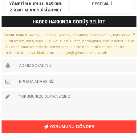
YÖNETIM KURULU BAŞKANI
FESTIVALI
ZIRAAT MÜHENDISI AHMET
ÖZARSLAN’IN MEVLID KANDILI
HABER HAKKINDA GÖRÜŞ BELİRT
MESAJI
YASAL UYARI!
Suç teşkil edecek, yasadışı, tehditkar, rahatsız edici, hakaret ve
küfür içeren, aşağılayıcı, küçük düşürücü, kaba, pornografik, ahlaka aykırı, kişilik
haklarına zarar verici ya da benzeri niteliklerde içeriklerden doğan her türlü
mali, hukuki, cezai, idari sorumluluk içeriği gönderen kişiye aittir.
YORUMUNU GÖNDER