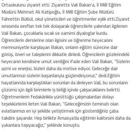
Ortaokulunu ziyaret etti. Ziyarette Vali Bakan’a, İl Millî Eğitim
Müdürü Mehmet Ali Katipoğlu, İl Millî Eğitim Şube Müdürü
Fahrettin Bülbül, okul yöneticileri ve öğretmenler eşlik etti.Ziyaret
sırasında sınıfları tek tek dolaşarak öğrencilerle yakından ilgilenen
Vali Bakan, çocuklarla sıcak ve samimi diyaloglar kurdu.
Öğrencilerin derslerine olan ilgisini ve öğrenme heyecanını
memnuniyetle karşılayan Bakan, onların eğitim sürecine dair
görüş, öneri ve taleplerini dikkatle dinledi. Öğrencilerin gözlerindeki
heyecanın kendisine umut verdiğini ifade eden Vali Bakan, “Sizlerin
azmi ve enerjisi, bizleri daha da motive ediyor. Geleceğe dair
umutlarımızı sizlerin başarılarıyla güçlendiriyoruz,” dedi.Eğitim
hayatlarında karşılaştıkları sorunları da dinleyen Vali, bu sorunların
çözümü için ilgili birimlerle iş birliği içinde çalışacaklarını belirtti.
Öğretmenlerin fedakârlıkla yürüttüğü çalışmalardan dolayı
teşekkürlerini ileten Vali Bakan, “Geleceğimizin teminatı olan
evlatlarımızı en iyi şekilde yetiştirmek için gösterdiğiniz çaba
takdire şayandır. Hep birlikte Amasya’da eğitimin kalitesini daha da
yukarılara taşıyacağız,” şeklinde konuştu.