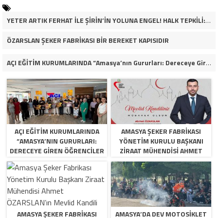
YETER ARTIK FERHAT İLE ŞİRİN’İN YOLUNA ENGEL! HALK TEPKİLİ: “YOLU KAPATMAK ÇÖZÜM DEĞİL, GÖREVİNİ YAP!”
ÖZARSLAN ŞEKER FABRİKASI BİR BEREKET KAPISIDIR
AÇI EĞİTİM KURUMLARINDA “Amasya’nın Gururları: Dereceye Giren Öğrenciler İçin Anlamlı Tören”
AÇI EĞİTİM KURUMLARINDA
AMASYA ŞEKER FABRIKASI
“AMASYA’NIN GURURLARI:
YÖNETIM KURULU BAŞKANI
DERECEYE GIREN ÖĞRENCILER
ZIRAAT MÜHENDISI AHMET
İÇIN ANLAMLI TÖREN”
ÖZARSLAN’IN MEVLID KANDILI
MESAJI
AMASYA ŞEKER FABRIKASI
AMASYA’DA DEV MOTOSIKLET