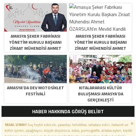
AMASYA ŞEKER FABRIKASI
AMASYA ŞEKER FABRIKASI
YÖNETIM KURULU BAŞKANI
YÖNETIM KURULU BAŞKANI
ZIRAAT MÜHENDISI AHMET
ZIRAAT MÜHENDISI AHMET
ÖZARSLAN’IN MEVLID KANDILI
ÖZARSLAN’IN MEVLID KANDILI
MESAJI
MESAJI
AMASYA’DA DEV MOTOSIKLET
KITALARARASI KÜLTÜR
FESTIVALI
BULUŞMASI AMASYA’DA
GERÇEKLEŞTI
HABER HAKKINDA GÖRÜŞ BELİRT
YASAL UYARI!
Suç teşkil edecek, yasadışı, tehditkar, rahatsız edici, hakaret ve
küfür içeren, aşağılayıcı, küçük düşürücü, kaba, pornografik, ahlaka aykırı, kişilik