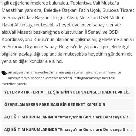
ilgili değerlendirmelerde bulunuldu. Toplantıya Vali Mustafa
Masatlı’nın yanı sıra, Belediye Başkanı Fatih Üçok, Suluova Ticaret
ve Sanayi Odası Başkanı Turgut Aksu, Merzifon OSB Müdürü
Hasbi Altuntaş, müteşebbis heyet üyeleri ve sanayiciler yer
aldı.Vali Masatlı başkanlığında oluşturulan İl Sanayi ve OSB
Koordinasyonu Kurulu’nun planlanan çalışmaları, genişleme alanları
ve Suluova Organize Sanayi Bölgesi’nde yapılacak projelerle ilgili
bilgilerin paylaşıldığı toplantıda müteşebbis heyetinin gündeminde
yer alan diğer konular ele alındı.
amasyaartfm
amasyadostfm
amasyagazete
amasyahaber
amasyailçe
amasyarodyo
facebookamasyagazetesi
instagramamasyagazetesi
merzifongazete
YETER ARTIK FERHAT İLE ŞİRİN’İN YOLUNA ENGEL! HALK TEPKİLİ: “YOLU KAPATMAK ÇÖZÜM DEĞİL, GÖREVİNİ YAP!”
ÖZARSLAN ŞEKER FABRİKASI BİR BEREKET KAPISIDIR
AÇI EĞİTİM KURUMLARINDA “Amasya’nın Gururları: Dereceye Giren Öğrenciler İçin Anlamlı Tören”
AÇI EĞİTİM KURUMLARINDA “Amasya’nın Gururları: Dereceye Giren Öğrenciler İçin Anlamlı Tören”