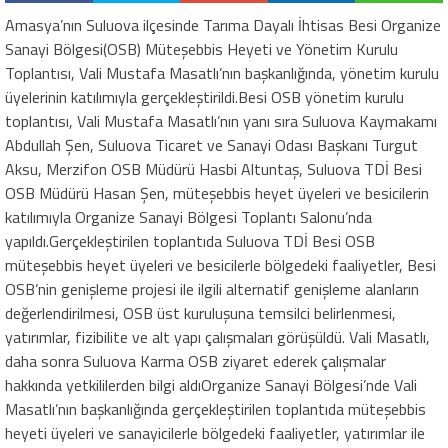
Amasya’nın Suluova ilçesinde Tarıma Dayalı İhtisas Besi Organize
Sanayi Bölgesi(OSB) Müteşebbis Heyeti ve Yönetim Kurulu
Toplantısı, Vali Mustafa Masatlı’nın başkanlığında, yönetim kurulu
üyelerinin katılımıyla gerçekleştirildi.Besi OSB yönetim kurulu
toplantısı, Vali Mustafa Masatlı’nın yanı sıra Suluova Kaymakamı
Abdullah Şen, Suluova Ticaret ve Sanayi Odası Başkanı Turgut
Aksu, Merzifon OSB Müdürü Hasbi Altuntaş, Suluova TDİ Besi
OSB Müdürü Hasan Şen, müteşebbis heyet üyeleri ve besicilerin
katılımıyla Organize Sanayi Bölgesi Toplantı Salonu’nda
yapıldı.Gerçekleştirilen toplantıda Suluova TDİ Besi OSB
müteşebbis heyet üyeleri ve besicilerle bölgedeki faaliyetler, Besi
OSB’nin genişleme projesi ile ilgili alternatif genişleme alanların
değerlendirilmesi, OSB üst kuruluşuna temsilci belirlenmesi,
yatırımlar, fizibilite ve alt yapı çalışmaları görüşüldü. Vali Masatlı,
daha sonra Suluova Karma OSB ziyaret ederek çalışmalar
hakkında yetkililerden bilgi aldıOrganize Sanayi Bölgesi’nde Vali
Masatlı’nın başkanlığında gerçekleştirilen toplantıda müteşebbis
heyeti üyeleri ve sanayicilerle bölgedeki faaliyetler, yatırımlar ile