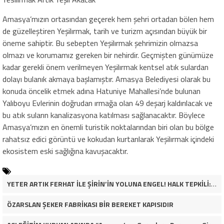
Amasya’mızın ortasından geçerek hem şehri ortadan bölen hem
de güzelleştiren Yeşilırmak, tarih ve turizm açısından büyük bir
öneme sahiptir. Bu sebepten Yeşilırmak şehrimizin olmazsa
olmazı ve korumamız gereken bir nehirdir. Geçmişten günümüze
kadar gerekli önem verilmeyen Yeşilırmak kentsel atık sulardan
dolayı bulanık akmaya başlamıştır. Amasya Belediyesi olarak bu
konuda öncelik etmek adına Hatuniye Mahallesi’nde bulunan
Yalıboyu Evlerinin doğrudan ırmağa olan 49 deşarj kaldırılacak ve
bu atık suların kanalizasyona katılması sağlanacaktır. Böylece
Amasya’mızın en önemli turistik noktalarından biri olan bu bölge
rahatsız edici görüntü ve kokudan kurtarılarak Yeşilırmak içindeki
ekosistem eski sağlığına kavuşacaktır.
YETER ARTIK FERHAT İLE ŞİRİN’İN YOLUNA ENGEL! HALK TEPKİLİ: “YOLU KAPATMAK ÇÖZÜM DEĞİL, GÖREVİNİ YAP!”
ÖZARSLAN ŞEKER FABRİKASI BİR BEREKET KAPISIDIR