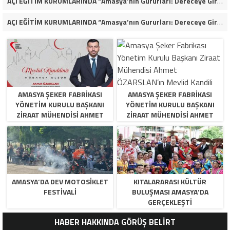
AÇI EĞİTİM KURUMLARINDA “Amasya’nın Gururları: Dereceye Giren Öğrenciler İçin Anlamlı Tören”
AÇI EĞİTİM KURUMLARINDA “Amasya’nın Gururları: Dereceye Giren Öğrenciler İçin Anlamlı Tören”
AMASYA ŞEKER FABRIKASI
AMASYA ŞEKER FABRIKASI
YÖNETIM KURULU BAŞKANI
YÖNETIM KURULU BAŞKANI
ZIRAAT MÜHENDISI AHMET
ZIRAAT MÜHENDISI AHMET
ÖZARSLAN’IN MEVLID KANDILI
ÖZARSLAN’IN MEVLID KANDILI
MESAJI
MESAJI
AMASYA’DA DEV MOTOSIKLET
KITALARARASI KÜLTÜR
FESTIVALI
BULUŞMASI AMASYA’DA
GERÇEKLEŞTI
HABER HAKKINDA GÖRÜŞ BELİRT