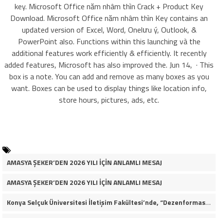
key. Microsoft Office năm nhâm thìn Crack + Product Key
Download. Microsoft Office năm nhâm thìn Key contains an
updated version of Excel, Word, Onelưu ý, Outlook, &
PowerPoint also. Functions within this launching và the
additional features work efficiently & efficiently. It recently
added features, Microsoft has also improved the. Jun 14, · This
box is a note. You can add and remove as many boxes as you
want. Boxes can be used to display things like location info,
store hours, pictures, ads, etc.
AMASYA ŞEKER’DEN 2026 YILI İÇİN ANLAMLI MESAJ
AMASYA ŞEKER’DEN 2026 YILI İÇİN ANLAMLI MESAJ
Konya Selçuk Üniversitesi İletişim Fakültesi’nde, “Dezenformasyon Çağında Medya ve Gençlik: Tehditler ve Fırsatlar” başlığıyla öğrencilerimizle bir araya gelerek kapsamlı bir söyleşi ve seminer gerçekleştirdik.