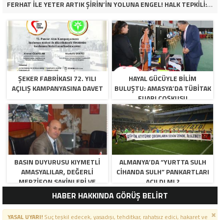
FERHAT İLE YETER ARTIK ŞİRİN’İN YOLUNA ENGEL! HALK TEPKİLİ: “YOLU KAPATMAK ÇÖZÜM DEĞİL, GÖREVİNİ YAP!”
ŞEKER FABRİKASI 72. YILI
HAYAL GÜCÜYLE BILIM
AÇILIŞ KAMPANYASINA DAVET
BULUŞTU: AMASYA’DA TÜBİTAK
FUARI COŞKUSU
BASIN DUYURUSU KIYMETLI
ALMANYA’DA “YURTTA SULH
AMASYALILAR, DEĞERLI
CIHANDA SULH” PANKARTLARI
MERZIFON SAKINLERI VE
AÇILDI MI ?
PANCAR KOOPERATIFI
HABER HAKKINDA GÖRÜŞ BELİRT
YÖNETICI VE ÜYELERI.
BILINDIĞI ÜZERE SIZLERIN
YASAL UYARI!
Suç teşkil edecek, yasadışı, tehditkar, rahatsız edici, hakaret ve