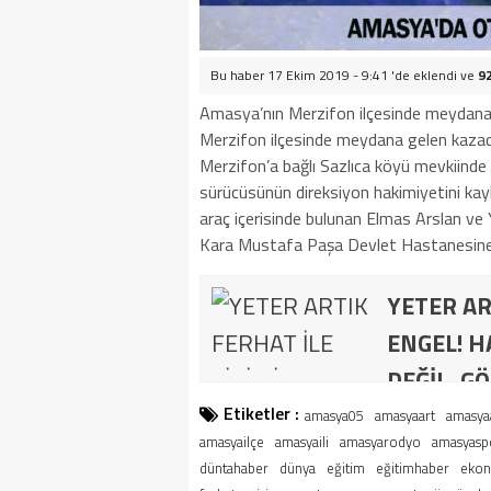
Bu haber 17 Ekim 2019 - 9:41 'de eklendi ve
9
Amasya’nın Merzifon ilçesinde meydana g
Merzifon ilçesinde meydana gelen kazada o
Merzifon’a bağlı Sazlıca köyü mevkiinde
sürücüsünün direksiyon hakimiyetini ka
araç içerisinde bulunan Elmas Arslan ve 
Kara Mustafa Paşa Devlet Hastanesine ka
YETER AR
ENGEL! H
DEĞİL, GÖ
Etiketler :
amasya05
amasyaart
amasya
amasyailçe
amasyaili
amasyarodyo
amasyasp
düntahaber
dünya
eğitim
eğitimhaber
eko