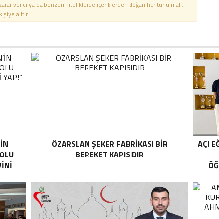
 zarar verici ya da benzeri niteliklerde içeriklerden doğan her türlü mali,
şiye aittir.
’İN
ÖZARSLAN ŞEKER FABRİKASI BİR
AÇI E
YOLU
BEREKET KAPISIDIR
İNİ
ÖĞ