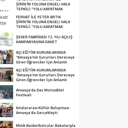
ŞİRİN’İN YOLUNA ENGEL! HALK
TEPKİLİ: “YOLU KAPATMAK
ÇÖZÜM DEĞİL, GÖREVİNİ YAP!”
FERHAT İLE YETER ARTIK
ŞİRİN’İN YOLUNA ENGEL! HALK
TEPKİLİ: “YOLU KAPATMAK
ÇÖZÜM DEĞİL, GÖREVİNİ YAP!”
ŞEKER FABRİKASI 72. YILI AÇILIŞ
KAMPANYASINA DAVET
AÇI EĞİTİM KURUMLARINDA
“Amasya’nın Gururları: Dereceye
Giren Öğrenciler İçin Anlamlı
Tören”
AÇI EĞİTİM KURUMLARINDA
“Amasya’nın Gururları: Dereceye
Giren Öğrenciler İçin Anlamlı
Tören”
Amasya’da Dev Motosiklet
Festivali
Kıtalararası Kültür Buluşması
Amasya’da Gerçekleşti
Minik Basketbolcular Babalarıyla