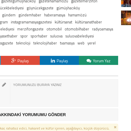
gazetegümüşhacıköy
gazetehamamözü
gazetemerzifon
ücekbelediyesi
göynücekgazete
gümüşhacıköy
gündem
gündemhaber
haberamasya
hamamözü
agram
instagramamasyagazetesi
kültürsanat
kültürsanathaber
elediyesi
merzifongazete
otomobil
otomobilhaber
radyoamasya
iyasethaber
spor
sporhaber
suluova
suluovabelediyesi
vagazete
teknoloji
teknolojihaber
tvamasya
web
yerel
Paylaş
Paylaş
Yorum Yaz
AKKINDAKİ YORUMUMU GÖNDER
kar, rahatsız edici, hakaret ve küfür içeren, aşağılayıcı, küçük düşürücü,