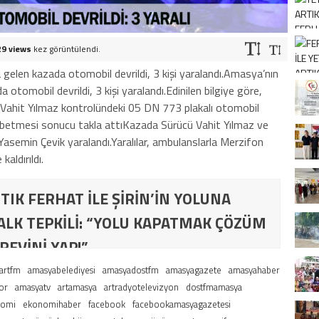
29 views
kez görüntülendi.
elen kazada otomobil devrildi, 3 kişi yaralandı.Amasya’nın
tomobil devrildi, 3 kişi yaralandı.Edinilen bilgiye göre,
 Vahit Yılmaz kontrolündeki 05 DN 773 plakalı otomobil
ybetmesi sonucu takla attıKazada Sürücü Vahit Yılmaz ve
Yasemin Çevik yaralandı.Yaralılar, ambulanslarla Merzifon
ldırıldı.
TIK FERHAT İLE ŞİRİN’İN YOLUNA
ALK TEPKİLİ: “YOLU KAPATMAK ÇÖZÜM
REVİNİ YAP!”
artfm
amasyabelediyesi
amasyadostfm
amasyagazete
amasyahaber
or
amasyatv
artamasya
artradyotelevizyon
dostfmamasya
nomi
ekonomihaber
facebook
facebookamasyagazetesi