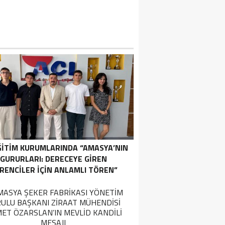
ĞİTİM KURUMLARINDA “AMASYA’NIN
GURURLARI: DERECEYE GIREN
RENCILER İÇIN ANLAMLI TÖREN”