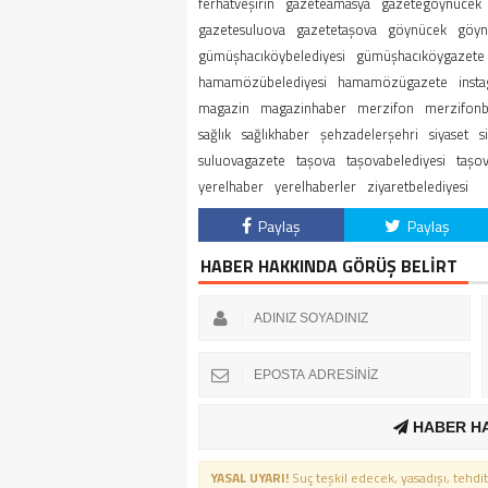
ferhatveşirin
gazeteamasya
gazetegöynücek
gazetesuluova
gazetetaşova
göynücek
göyn
gümüşhacıköybelediyesi
gümüşhacıköygazete
hamamözübelediyesi
hamamözügazete
inst
magazin
magazinhaber
merzifon
merzifonb
sağlık
sağlıkhaber
şehzadelerşehri
siyaset
s
suluovagazete
taşova
taşovabelediyesi
taşo
yerelhaber
yerelhaberler
ziyaretbelediyesi
Paylaş
Paylaş
HABER HAKKINDA GÖRÜŞ BELİRT
HABER H
YASAL UYARI!
Suç teşkil edecek, yasadışı, tehdit