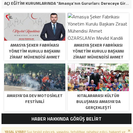
AÇI EĞİTİM KURUMLARINDA “Amasya’nın Gururları: Dereceye Giren Öğrenciler İçin Anlamlı Tören”
AMASYA ŞEKER FABRIKASI
AMASYA ŞEKER FABRIKASI
YÖNETIM KURULU BAŞKANI
YÖNETIM KURULU BAŞKANI
ZIRAAT MÜHENDISI AHMET
ZIRAAT MÜHENDISI AHMET
ÖZARSLAN’IN MEVLID KANDILI
ÖZARSLAN’IN MEVLID KANDILI
MESAJI
MESAJI
AMASYA’DA DEV MOTOSIKLET
KITALARARASI KÜLTÜR
FESTIVALI
BULUŞMASI AMASYA’DA
GERÇEKLEŞTI
HABER HAKKINDA GÖRÜŞ BELİRT
YASAL UYARI!
Suç teşkil edecek, yasadışı, tehditkar, rahatsız edici, hakaret ve