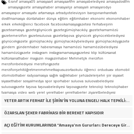
6.sınıf
amasya05
amasyaart
amasyaartfm
amasyabelediyesi
amasyadostfm
amasyagazete
amasyahaber
amasyailçe
amasyaili
amasyarodyo
amasyaspor
amasyatv
artamasya
artradyotelevizyon
barışpınarıharekatı
dostfmamasya
düntahaber
dünya
eğitim
eğitimhaber
ekonomi
ekonomihaber
erkek
erkeköğrenci
facebook
facebookamasyagazetesi
ferhatveşirin
gazeteamasya
gazetegöynücek
gazetegümüşhacıköy
gazetehamamözü
gazetemerzifon
gazetesuluova
gazetetaşova
göynücek
göynücekbelediyesi
göynücekgazete
gümüşhacıköy
gümüşhacıköybelediyesi
gümüşhacıköygazete
gündem
gündemhaber
haberamasya
hamamözü
hamamözübelediyesi
hamamözügazete
instagram
instagramamasyagazetesi
klip
kültürsanat
kültürsanathaber
magazin
magazinhaber
Mehmetçik
merzifon
merzifonbelediyesi
merzifongazete
merzifonşehitöğretmenmehmetkapusuzortaokulu
öğrenci
orduduası
otomobil
otomobilhaber
radyoamasya
sağlık
sağlıkhaber
şehzadelerşehri
şiir
siyaset
siyasethaber
sosyalmedya
spor
sporhaber
suluova
suluovabelediyesi
suluovagazete
taşova
taşovabelediyesi
taşovagazete
teknoloji
teknolojihaber
tvamasya
video
web
yerel
yerelhaber
yerelhaberler
ziyaretbelediyesi
YETER ARTIK FERHAT İLE ŞİRİN’İN YOLUNA ENGEL! HALK TEPKİLİ: “YOLU KAPATMAK ÇÖZÜM DEĞİL, GÖREVİNİ YAP!”
ÖZARSLAN ŞEKER FABRİKASI BİR BEREKET KAPISIDIR
AÇI EĞİTİM KURUMLARINDA “Amasya’nın Gururları: Dereceye Giren Öğrenciler İçin Anlamlı Tören”